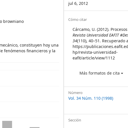
jul 6, 2012
Article
Cómo citar
to browniano
Details
Cárcamo, U. (2012). Procesos
Revista Universidad EAFIT #D
34
(110), 40–51. Recuperado a
 mecánico, constituyen hoy una
https://publicaciones.eafit.e
e fenómenos financieros y la
hp/revista-universidad-
eafit/article/view/1112
Más formatos de cita
Número
Vol. 34 Núm. 110 (1998)
Sección