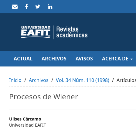
Quick
jump
to
page
content
Main
Navigation
Main
Content
Sidebar
ACTUAL
ARCHIVOS
AVISOS
ACERCA DE
Inicio
Archivos
Vol. 34 Núm. 110 (1998)
Artículo
Procesos de Wiener
Main
Ulises Cárcamo
Universidad EAFIT
Article