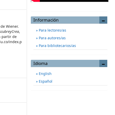
Información
 de Wiener.
Para lectores/as
escubreyCrea
,
 partir de
Para autores/as
du.co/index.p
Para bibliotecarios/as
Idioma
English
Español