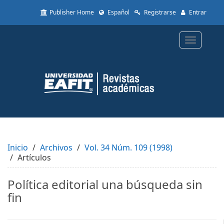
Quick
Publisher Home
Español
Registrarse
Entrar
jump
to
page
Toggle
content
navigatio
Main
Navigation
Main
Content
Sidebar
Inicio
Archivos
Vol. 34 Núm. 109 (1998)
Artículos
Política editorial una búsqueda sin
fin