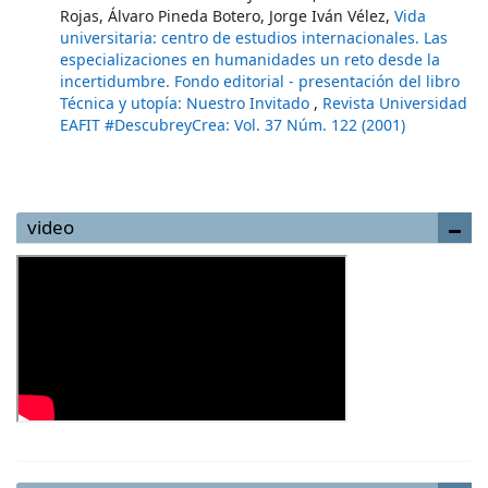
Rojas, Álvaro Pineda Botero, Jorge Iván Vélez,
Vida
universitaria: centro de estudios internacionales. Las
especializaciones en humanidades un reto desde la
incertidumbre. Fondo editorial - presentación del libro
Técnica y utopía: Nuestro Invitado
,
Revista Universidad
EAFIT #DescubreyCrea: Vol. 37 Núm. 122 (2001)
video