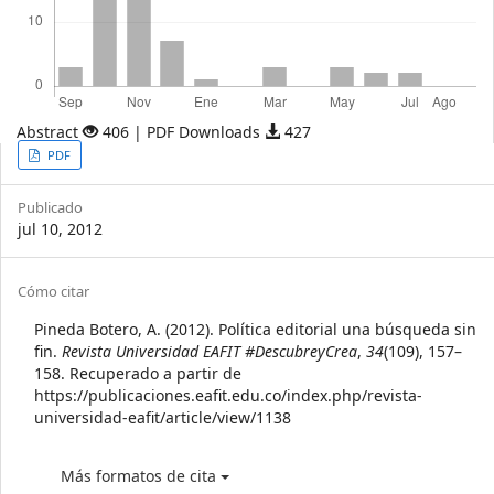
Abstract
406 | PDF Downloads
427
Article
PDF
Sidebar
Publicado
jul 10, 2012
Article
Cómo citar
Details
Pineda Botero, A. (2012). Política editorial una búsqueda sin
fin.
Revista Universidad EAFIT #DescubreyCrea
,
34
(109), 157–
158. Recuperado a partir de
https://publicaciones.eafit.edu.co/index.php/revista-
universidad-eafit/article/view/1138
Más formatos de cita