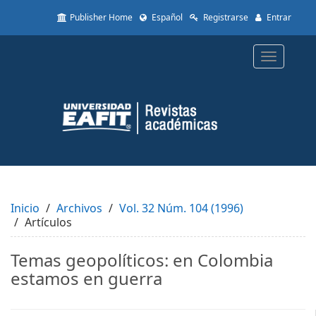
Quick
Publisher Home
Español
Registrarse
Entrar
jump
to
page
Toggle
content
navigatio
Main
Navigation
Main
Content
Sidebar
Inicio
Archivos
Vol. 32 Núm. 104 (1996)
Artículos
Temas geopolíticos: en Colombia
estamos en guerra