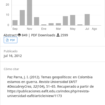
Abstract
849 | PDF Downloads
2599
Article
PDF
Sidebar
Publicado
jul 16, 2012
Article
Cómo citar
Details
Paz Parra, J. I. (2012). Temas geopolíticos: en Colombia
estamos en guerra.
Revista Universidad EAFIT
#DescubreyCrea
,
32
(104), 51–65. Recuperado a partir de
https://publicaciones.eafit.edu.co/index.php/revista-
universidad-eafit/article/view/1173