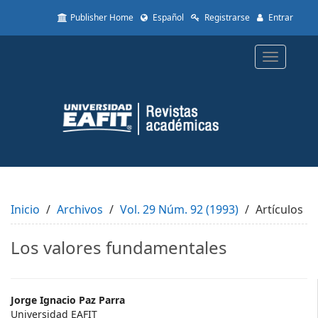
Quick
Publisher Home
Español
Registrarse
Entrar
jump
to
page
Toggle
content
navigatio
Main
Navigation
Main
Content
Sidebar
Inicio
Archivos
Vol. 29 Núm. 92 (1993)
Artículos
Los valores fundamentales
Main
Jorge Ignacio Paz Parra
Universidad EAFIT