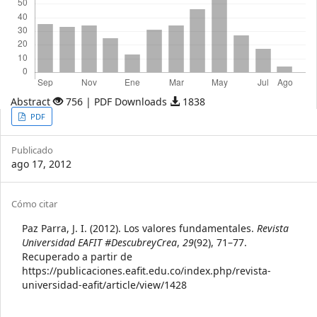
Abstract
756 | PDF Downloads
1838
Article
PDF
Sidebar
Publicado
ago 17, 2012
Article
Cómo citar
Details
Paz Parra, J. I. (2012). Los valores fundamentales.
Revista
Universidad EAFIT #DescubreyCrea
,
29
(92), 71–77.
Recuperado a partir de
https://publicaciones.eafit.edu.co/index.php/revista-
universidad-eafit/article/view/1428