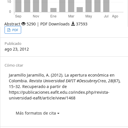
Abstract
5290 | PDF Downloads
37593
Article
PDF
Sidebar
Publicado
ago 23, 2012
Article
Cómo citar
Details
Jaramillo Jaramillo, A. (2012). La apertura económica en
Colombia.
Revista Universidad EAFIT #DescubreyCrea
,
28
(87),
15–32. Recuperado a partir de
https://publicaciones.eafit.edu.co/index.php/revista-
universidad-eafit/article/view/1468
Más formatos de cita