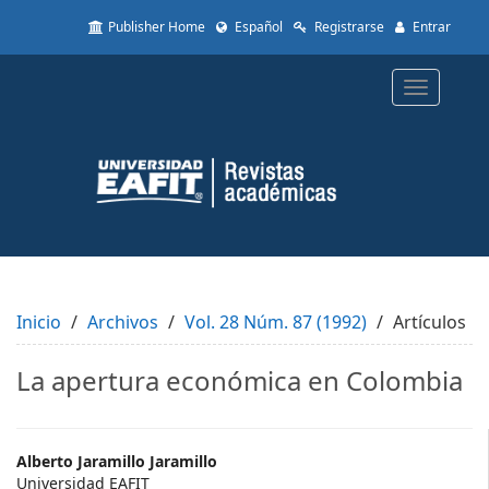
Quick
Publisher Home
Español
Registrarse
Entrar
jump
to
page
Toggle
content
navigatio
Main
Navigation
Main
Content
Sidebar
Inicio
Archivos
Vol. 28 Núm. 87 (1992)
Artículos
La apertura económica en Colombia
Main
Alberto Jaramillo Jaramillo
Universidad EAFIT