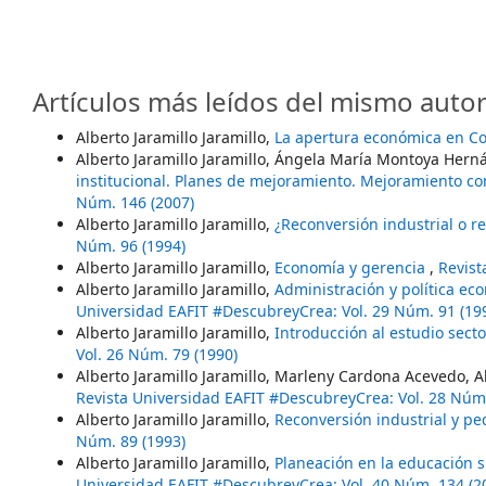
Artículos más leídos del mismo autor
Alberto Jaramillo Jaramillo,
La apertura económica en C
Alberto Jaramillo Jaramillo, Ángela María Montoya Her
institucional. Planes de mejoramiento. Mejoramiento co
Núm. 146 (2007)
Alberto Jaramillo Jaramillo,
¿Reconversión industrial o 
Núm. 96 (1994)
Alberto Jaramillo Jaramillo,
Economía y gerencia
,
Revist
Alberto Jaramillo Jaramillo,
Administración y política e
Universidad EAFIT #DescubreyCrea: Vol. 29 Núm. 91 (19
Alberto Jaramillo Jaramillo,
Introducción al estudio sect
Vol. 26 Núm. 79 (1990)
Alberto Jaramillo Jaramillo, Marleny Cardona Acevedo, 
Revista Universidad EAFIT #DescubreyCrea: Vol. 28 Núm.
Alberto Jaramillo Jaramillo,
Reconversión industrial y 
Núm. 89 (1993)
Alberto Jaramillo Jaramillo,
Planeación en la educación s
Universidad EAFIT #DescubreyCrea: Vol. 40 Núm. 134 (2