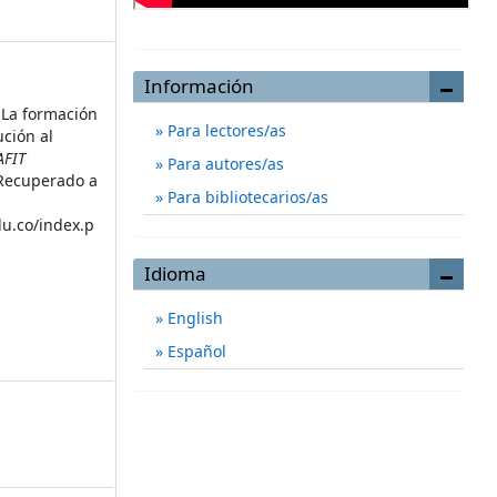
Información
. La formación
Para lectores/as
ución al
AFIT
Para autores/as
. Recuperado a
Para bibliotecarios/as
du.co/index.p
Idioma
English
Español