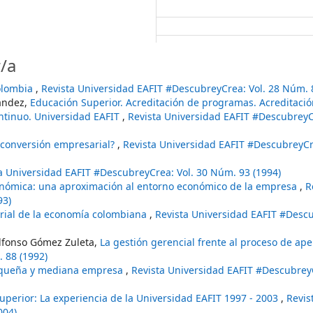
/a
olombia
,
Revista Universidad EAFIT #DescubreyCrea: Vol. 28 Núm. 
nández,
Educación Superior. Acreditación de programas. Acreditaci
ntinuo. Universidad EAFIT
,
Revista Universidad EAFIT #DescubreyCr
reconversión empresarial?
,
Revista Universidad EAFIT #DescubreyCre
a Universidad EAFIT #DescubreyCrea: Vol. 30 Núm. 93 (1994)
conómica: una aproximación al entorno económico de la empresa
,
R
93)
orial de la economía colombiana
,
Revista Universidad EAFIT #Desc
Alfonso Gómez Zuleta,
La gestión gerencial frente al proceso de ap
 88 (1992)
pequeña y mediana empresa
,
Revista Universidad EAFIT #DescubreyC
uperior: La experiencia de la Universidad EAFIT 1997 - 2003
,
Revis
004)