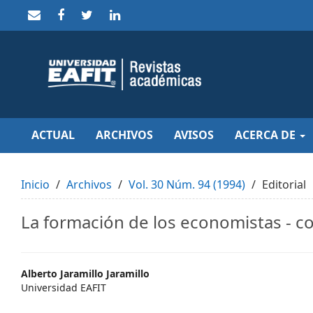
Quick
jump
to
page
content
Main
Navigation
Main
Content
Sidebar
ACTUAL
ARCHIVOS
AVISOS
ACERCA DE
Inicio
Archivos
Vol. 30 Núm. 94 (1994)
Editorial
La formación de los economistas - co
Main
Alberto Jaramillo Jaramillo
Universidad EAFIT
Article