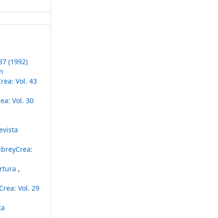
87 (1992)
ón
ea: Vol. 43
a: Vol. 30
evista
ubreyCrea:
ertura
,
rea: Vol. 29
ta