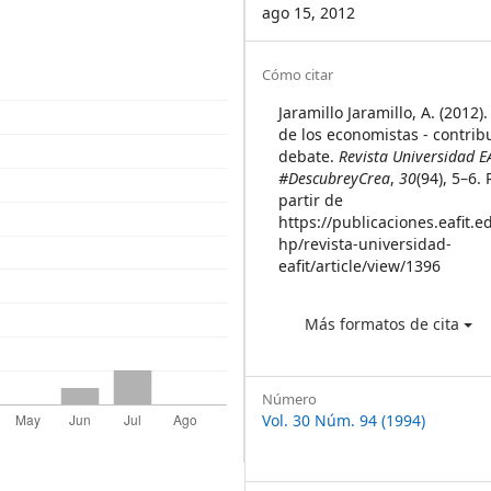
ago 15, 2012
Article
Cómo citar
Details
Jaramillo Jaramillo, A. (2012)
de los economistas - contrib
debate.
Revista Universidad E
#DescubreyCrea
,
30
(94), 5–6
partir de
https://publicaciones.eafit.e
hp/revista-universidad-
eafit/article/view/1396
Más formatos de cita
Número
Vol. 30 Núm. 94 (1994)