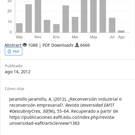
Abstract
1088 | PDF Downloads
6666
Article
PDF
Sidebar
Publicado
ago 14, 2012
Article
Cómo citar
Details
Jaramillo Jaramillo, A. (2012). ¿Reconversión industrial o
reconversión empresarial?.
Revista Universidad EAFIT
#DescubreyCrea
,
30
(96), 55–64. Recuperado a partir de
https://publicaciones.eafit.edu.co/index.php/revista-
universidad-eafit/article/view/1383