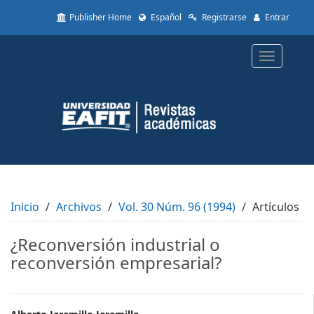
Quick
Publisher Home
Español
Registrarse
Entrar
jump
to
page
Toggle
content
navigatio
Main
Navigation
Main
Content
Sidebar
Inicio
Archivos
Vol. 30 Núm. 96 (1994)
Artículos
¿Reconversión industrial o
reconversión empresarial?