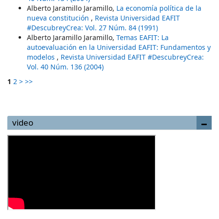
Alberto Jaramillo Jaramillo,
La economía política de la
nueva constitución
,
Revista Universidad EAFIT
#DescubreyCrea: Vol. 27 Núm. 84 (1991)
Alberto Jaramillo Jaramillo,
Temas EAFIT: La
autoevaluación en la Universidad EAFIT: Fundamentos y
modelos
,
Revista Universidad EAFIT #DescubreyCrea:
Vol. 40 Núm. 136 (2004)
1
2
>
>>
video