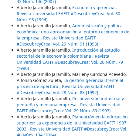
43 Núm. 146 (2007)
Alberto Jaramillo Jaramillo,
Economía y gerencia
,
Revista Universidad EAFIT #DescubreyCrea: Vol. 30
Núm. 93 (1994)
Alberto Jaramillo Jaramillo,
Administración y política
económica: una aproximación al entorno económico de
la empresa
,
Revista Universidad EAFIT
#DescubreyCrea: Vol. 29 Núm. 91 (1993)
Alberto Jaramillo Jaramillo,
Introducción al estudio
sectorial de la economía colombiana
,
Revista
Universidad EAFIT #DescubreyCrea: Vol. 26 Núm. 79
(1990)
Alberto Jaramillo Jaramillo, Marleny Cardona Acevedo,
Alfonso Gómez Zuleta,
La gestión gerencial frente al
proceso de apertura
,
Revista Universidad EAFIT
#DescubreyCrea: Vol. 28 Núm. 88 (1992)
Alberto Jaramillo Jaramillo,
Reconversión industrial y
pequeña y mediana empresa
,
Revista Universidad
EAFIT #DescubreyCrea: Vol. 29 Núm. 89 (1993)
Alberto Jaramillo Jaramillo,
Planeación en la educación
superior: La experiencia de la Universidad EAFIT 1997 -
2003
,
Revista Universidad EAFIT #DescubreyCrea: Vol.
40 Núm. 134 (2004)