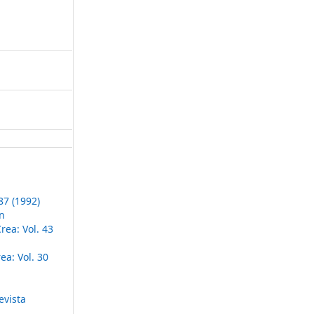
87 (1992)
ón
ea: Vol. 43
a: Vol. 30
evista