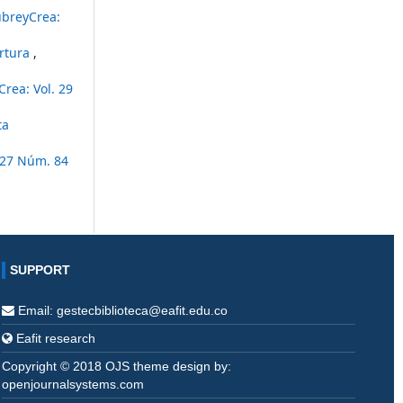
ubreyCrea:
ertura
,
rea: Vol. 29
ta
 27 Núm. 84
SUPPORT
Email: gestecbiblioteca@eafit.edu.co
Eafit research
Copyright © 2018 OJS theme design by:
openjournalsystems.com