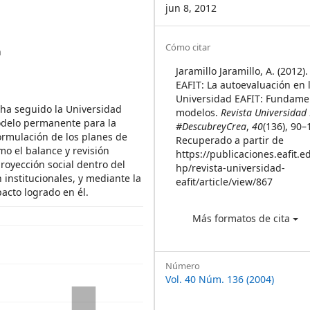
jun 8, 2012
Article
Cómo citar
n
Details
Jaramillo Jaramillo, A. (2012)
EAFIT: La autoevaluación en 
Universidad EAFIT: Fundame
 ha seguido la Universidad
modelos.
Revista Universidad
modelo permanente para la
#DescubreyCrea
,
40
(136), 90–
 formulación de los planes de
Recuperado a partir de
mo el balance y revisión
https://publicaciones.eafit.e
royección social dentro del
hp/revista-universidad-
n institucionales, y mediante la
eafit/article/view/867
pacto logrado en él.
Más formatos de cita
Número
Vol. 40 Núm. 136 (2004)