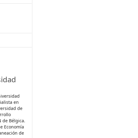
sidad
niversidad
alista en
versidad de
rrollo
 de Bélgica.
de Economía
laneación de