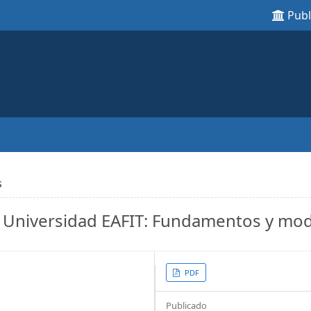
Pub
s
a Universidad EAFIT: Fundamentos y mo
Article
PDF
Sidebar
Publicado