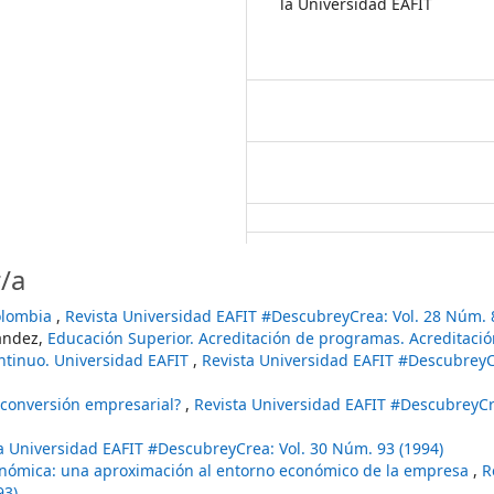
la Universidad EAFIT
/a
olombia
,
Revista Universidad EAFIT #DescubreyCrea: Vol. 28 Núm. 
nández,
Educación Superior. Acreditación de programas. Acreditaci
ntinuo. Universidad EAFIT
,
Revista Universidad EAFIT #DescubreyCr
reconversión empresarial?
,
Revista Universidad EAFIT #DescubreyCre
a Universidad EAFIT #DescubreyCrea: Vol. 30 Núm. 93 (1994)
conómica: una aproximación al entorno económico de la empresa
,
R
93)