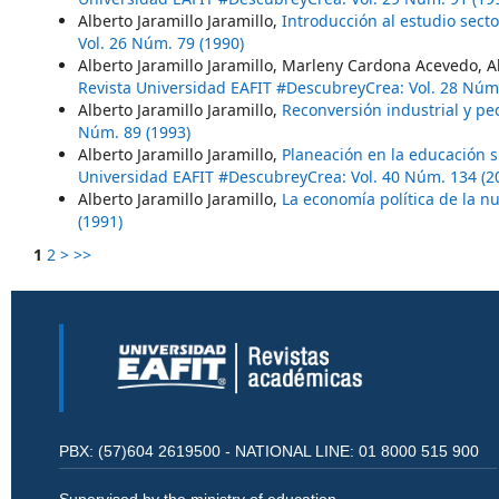
Alberto Jaramillo Jaramillo,
Introducción al estudio sect
Vol. 26 Núm. 79 (1990)
Alberto Jaramillo Jaramillo, Marleny Cardona Acevedo, 
Revista Universidad EAFIT #DescubreyCrea: Vol. 28 Núm.
Alberto Jaramillo Jaramillo,
Reconversión industrial y 
Núm. 89 (1993)
Alberto Jaramillo Jaramillo,
Planeación en la educación s
Universidad EAFIT #DescubreyCrea: Vol. 40 Núm. 134 (2
Alberto Jaramillo Jaramillo,
La economía política de la n
(1991)
1
2
>
>>
PBX: (57)604 2619500 - NATIONAL LINE: 01 8000 515 900