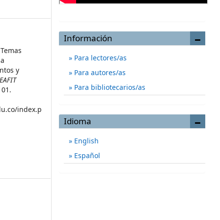
Información
. Temas
Para lectores/as
la
ntos y
Para autores/as
 EAFIT
Para bibliotecarios/as
101.
du.co/index.p
Idioma
English
Español