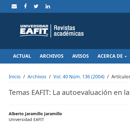
Quick
jump
to
page
content
Main
Navigation
Main
Content
Sidebar
ACTUAL
ARCHIVOS
AVISOS
ACERCA DE
Inicio
Archivos
Vol. 40 Núm. 136 (2004)
Artículo
Temas EAFIT: La autoevaluación en l
Main
Alberto Jaramillo Jaramillo
Universidad EAFIT
Article