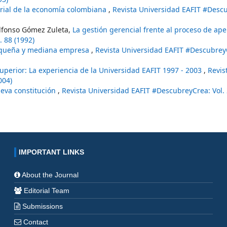
orial de la economía colombiana
,
Revista Universidad EAFIT #Desc
Alfonso Gómez Zuleta,
La gestión gerencial frente al proceso de ap
 88 (1992)
pequeña y mediana empresa
,
Revista Universidad EAFIT #DescubreyC
uperior: La experiencia de la Universidad EAFIT 1997 - 2003
,
Revis
004)
ueva constitución
,
Revista Universidad EAFIT #DescubreyCrea: Vol.
IMPORTANT LINKS
About the Journal
Editorial Team
Submissions
Contact