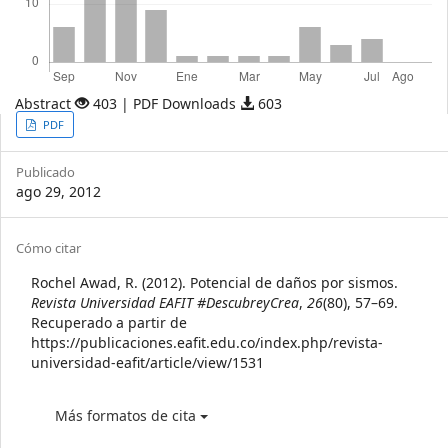
Abstract
403 | PDF Downloads
603
Article
PDF
Sidebar
Publicado
ago 29, 2012
Article
Cómo citar
Details
Rochel Awad, R. (2012). Potencial de daños por sismos.
Revista Universidad EAFIT #DescubreyCrea
,
26
(80), 57–69.
Recuperado a partir de
https://publicaciones.eafit.edu.co/index.php/revista-
universidad-eafit/article/view/1531
Más formatos de cita