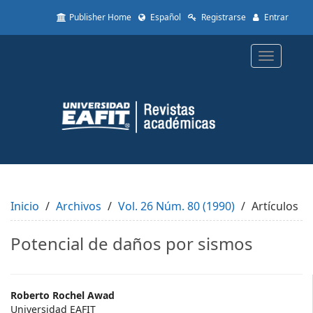
Quick
Publisher Home
Español
Registrarse
Entrar
jump
to
page
Toggle
content
navigatio
Main
Navigation
Main
Content
Sidebar
Inicio
Archivos
Vol. 26 Núm. 80 (1990)
Artículos
Potencial de daños por sismos
Main
Roberto Rochel Awad
Universidad EAFIT