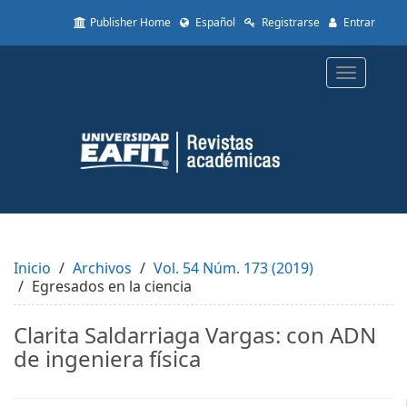
Quick
Publisher Home
Español
Registrarse
Entrar
jump
to
page
Toggle
content
navigatio
Main
Navigation
Main
Content
Sidebar
Inicio
Archivos
Vol. 54 Núm. 173 (2019)
Egresados en la ciencia
Clarita Saldarriaga Vargas: con ADN
de ingeniera física