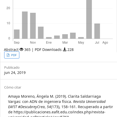
Abstract
365 | PDF Downloads
228
Article
PDF
Sidebar
Publicado
jun 24, 2019
Article
Cómo citar
Details
Amaya Moreno, Ángela M. (2019). Clarita Saldarriaga
Vargas: con ADN de ingeniera física.
Revista Universidad
EAFIT #DescubreyCrea
,
54
(173), 158–161. Recuperado a partir
de https://publicaciones.eafit.edu.co/index.php/revista-