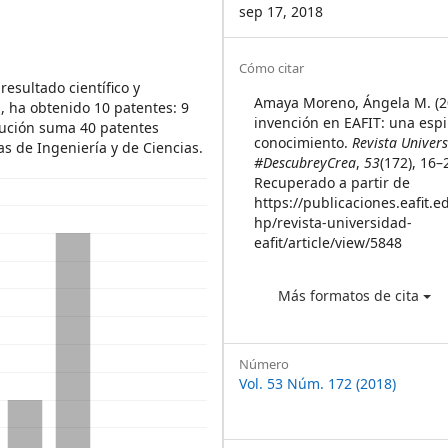
sep 17, 2018
Article
Cómo citar
esultado científico y
Details
Amaya Moreno, Ángela M. (2
, ha obtenido 10 patentes: 9
invención en EAFIT: una espi
itución suma 40 patentes
conocimiento.
Revista Univer
as de Ingeniería y de Ciencias.
#DescubreyCrea
,
53
(172), 16–
Recuperado a partir de
https://publicaciones.eafit.e
hp/revista-universidad-
eafit/article/view/5848
Más formatos de cita
Número
Vol. 53 Núm. 172 (2018)