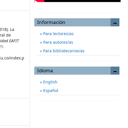
Información
018). La
Para lectores/as
ral de
sidad EAFIT
Para autores/as
21.
Para bibliotecarios/as
du.co/index.p
Idioma
English
Español