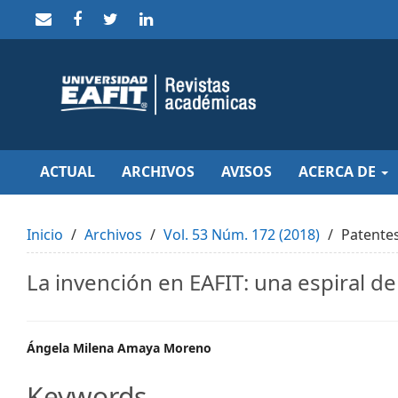
Quick
jump
to
page
content
Main
Navigation
Main
Content
Sidebar
ACTUAL
ARCHIVOS
AVISOS
ACERCA DE
Inicio
Archivos
Vol. 53 Núm. 172 (2018)
Patente
La invención en EAFIT: una espiral d
Main
Ángela Milena Amaya Moreno
Article
Keywords