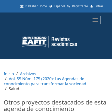
Quick
Publisher Home
Español
Registrarse
Entrar
jump
to
page
Toggle
content
navigatio
Main
Navigation
Main
Content
Sidebar
Inicio
Archivos
Vol. 55 Núm. 175 (2020): Las Agendas de
conocimiento para transformar la sociedad
Salud
Otros proyectos destacados de esta
agenda de conocimiento