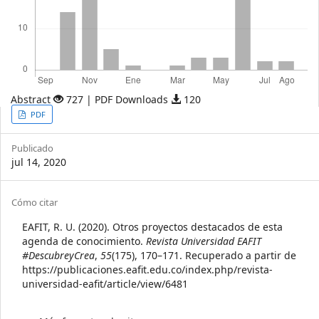
Abstract
727 | PDF Downloads
120
Article
PDF
Sidebar
Publicado
jul 14, 2020
Article
Cómo citar
Details
EAFIT, R. U. (2020). Otros proyectos destacados de esta
agenda de conocimiento.
Revista Universidad EAFIT
#DescubreyCrea
,
55
(175), 170–171. Recuperado a partir de
https://publicaciones.eafit.edu.co/index.php/revista-
universidad-eafit/article/view/6481