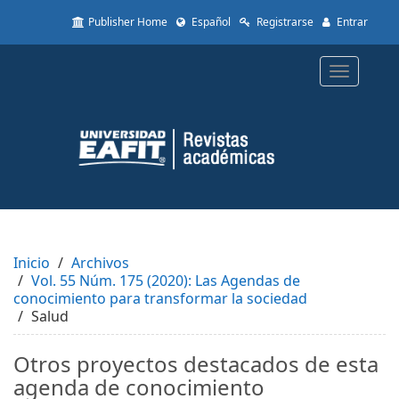
Quick
Publisher Home
Español
Registrarse
Entrar
jump
to
page
Toggle
content
navigatio
Main
Navigation
Main
Content
Sidebar
Inicio
Archivos
Vol. 55 Núm. 175 (2020): Las Agendas de
conocimiento para transformar la sociedad
Salud
Otros proyectos destacados de esta
agenda de conocimiento