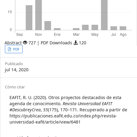
Abstract
727 | PDF Downloads
120
Article
PDF
Sidebar
Publicado
jul 14, 2020
Article
Cómo citar
Details
EAFIT, R. U. (2020). Otros proyectos destacados de esta
agenda de conocimiento.
Revista Universidad EAFIT
#DescubreyCrea
,
55
(175), 170–171. Recuperado a partir de
https://publicaciones.eafit.edu.co/index.php/revista-
universidad-eafit/article/view/6481