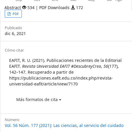
Abstract
534 | PDF Downloads
172
Article
PDF
Sidebar
Publicado
dic 6, 2021
Article
Cómo citar
Details
EAFIT, R. U. (2021). Publicaciones recientes de la Editorial
EAFIT.
Revista Universidad EAFIT #DescubreyCrea
,
56
(177),
142–147. Recuperado a partir de
https://publicaciones.eafit.edu.co/index.php/revista-
universidad-eafit/article/view/7170
Más formatos de cita
Número
Vol. 56 Núm. 177 (2021): Las ciencias, al servicio del cuidado