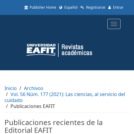
Quick
Publisher Home
Español
Registrarse
Entrar
jump
to
page
Toggle
content
navigatio
Main
Navigation
Main
Content
Sidebar
Inicio
Archivos
Vol. 56 Núm. 177 (2021): Las ciencias, al servicio del
cuidado
Publicaciones EAFIT
Publicaciones recientes de la
Editorial EAFIT