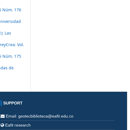
55 Núm. 176
Universidad
): Las
eyCrea: Vol.
55 Núm. 175
ndas de
SUPPORT
Email: gestecbiblioteca@eafit.edu.co
Eafit research