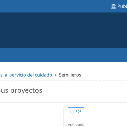
Pub
s, al servicio del cuidado
Semilleros
sus proyectos
Article
PDF
Sidebar
Publicado