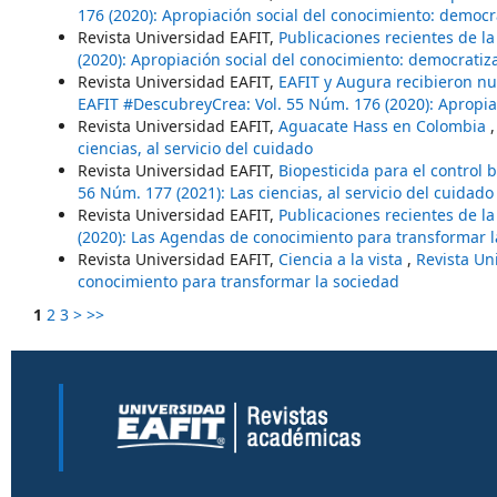
176 (2020): Apropiación social del conocimiento: democr
Revista Universidad EAFIT,
Publicaciones recientes de la
(2020): Apropiación social del conocimiento: democratiz
Revista Universidad EAFIT,
EAFIT y Augura recibieron nu
EAFIT #DescubreyCrea: Vol. 55 Núm. 176 (2020): Apropia
Revista Universidad EAFIT,
Aguacate Hass en Colombia
ciencias, al servicio del cuidado
Revista Universidad EAFIT,
Biopesticida para el control
56 Núm. 177 (2021): Las ciencias, al servicio del cuidado
Revista Universidad EAFIT,
Publicaciones recientes de la
(2020): Las Agendas de conocimiento para transformar l
Revista Universidad EAFIT,
Ciencia a la vista
,
Revista Un
conocimiento para transformar la sociedad
1
2
3
>
>>