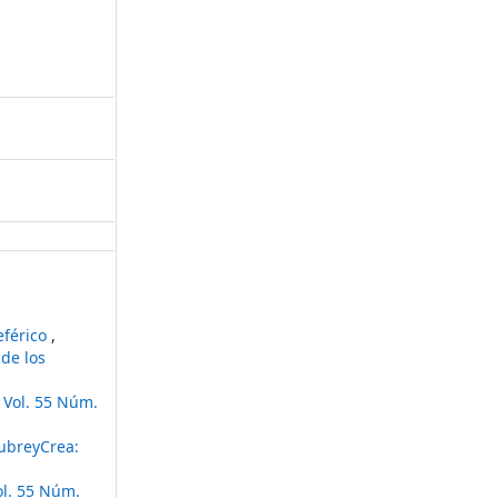
eférico
,
de los
 Vol. 55 Núm.
ubreyCrea:
ol. 55 Núm.