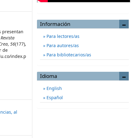
Información
os presentan
Para lectores/as
.
Revista
Crea
,
56
(177),
Para autores/as
r de
Para bibliotecarios/as
du.co/index.p
Idioma
English
Español
ncias, al