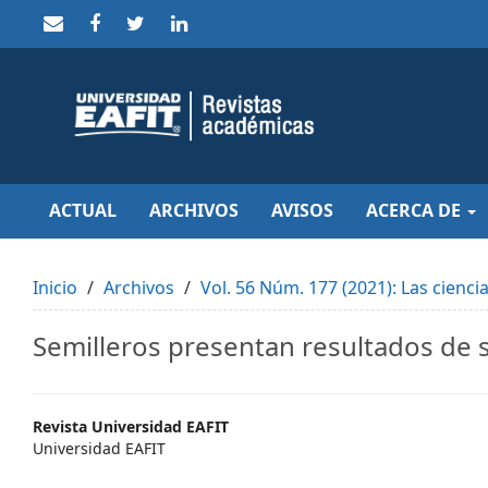
Quick
jump
to
page
content
Main
Navigation
Main
Content
Sidebar
ACTUAL
ARCHIVOS
AVISOS
ACERCA DE
Inicio
Archivos
Vol. 56 Núm. 177 (2021): Las ciencia
Semilleros presentan resultados de 
Main
Revista Universidad EAFIT
Universidad EAFIT
Article