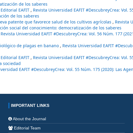
atización de los saberes
 Editorial EAFIT
,
Revista Universidad EAFIT #DescubreyCrea: Vol. 
ación de los saberes
eva patente que favorece salud de los cultivos agrícolas
,
Revista 
ción social del conocimiento: democratización de los saberes
,
Revista Universidad EAFIT #DescubreyCrea: Vol. 56 Núm. 177 (2021
 biológico de plagas en banano
,
Revista Universidad EAFIT #Descubr
 Editorial EAFIT
,
Revista Universidad EAFIT #DescubreyCrea: Vol. 
a sociedad
iversidad EAFIT #DescubreyCrea: Vol. 55 Núm. 175 (2020): Las Age
IMPORTANT LINKS
About the Journal
Editorial Team