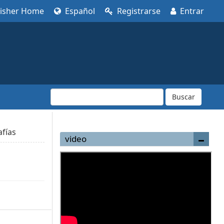
lisher Home
Español
Registrarse
Entrar
Buscar
fías
video