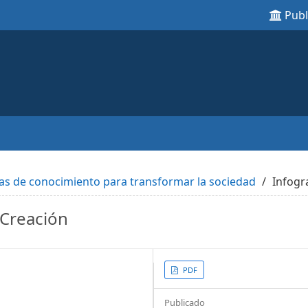
Pub
das de conocimiento para transformar la sociedad
Infogra
 Creación
Article
PDF
Sidebar
Publicado