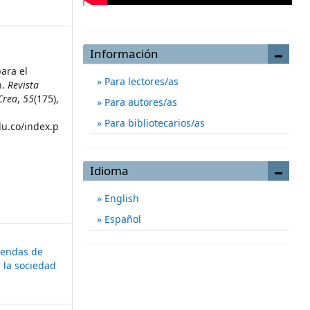
Información
para el
Para lectores/as
n.
Revista
Crea
,
55
(175),
Para autores/as
Para bibliotecarios/as
du.co/index.p
Idioma
English
Español
gendas de
 la sociedad