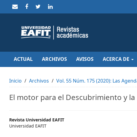
Quick
jump
to
page
content
Main
Navigation
Main
Content
Sidebar
ACTUAL
ARCHIVOS
AVISOS
ACERCA DE
Inicio
Archivos
Vol. 55 Núm. 175 (2020): Las Agen
El motor para el Descubrimiento y la
Main
Revista Universidad EAFIT
Universidad EAFIT
Article