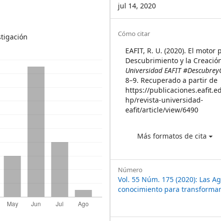
jul 14, 2020
Article
Cómo citar
stigación
Details
EAFIT, R. U. (2020). El motor 
Descubrimiento y la Creació
Universidad EAFIT #Descubrey
8–9. Recuperado a partir de
https://publicaciones.eafit.e
hp/revista-universidad-
eafit/article/view/6490
Más formatos de cita
Número
Vol. 55 Núm. 175 (2020): Las A
conocimiento para transformar