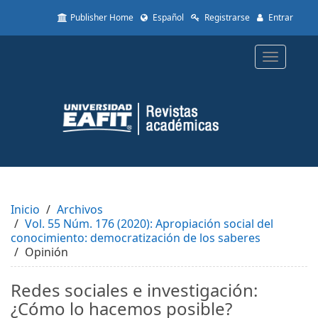
Quick
Publisher Home
Español
Registrarse
Entrar
jump
to
page
Toggle
content
navigatio
Main
Navigation
Main
Content
Sidebar
Inicio
Archivos
Vol. 55 Núm. 176 (2020): Apropiación social del
conocimiento: democratización de los saberes
Opinión
Redes sociales e investigación:
¿Cómo lo hacemos posible?