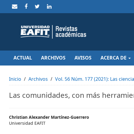
Quick
jump
to
page
content
Main
Navigation
Main
Content
Sidebar
ACTUAL
ARCHIVOS
AVISOS
ACERCA DE
Inicio
Archivos
Vol. 56 Núm. 177 (2021): Las ciencia
Las comunidades, con más herramient
Main
Christian Alexander Martínez-Guerrero
Universidad EAFIT
Article