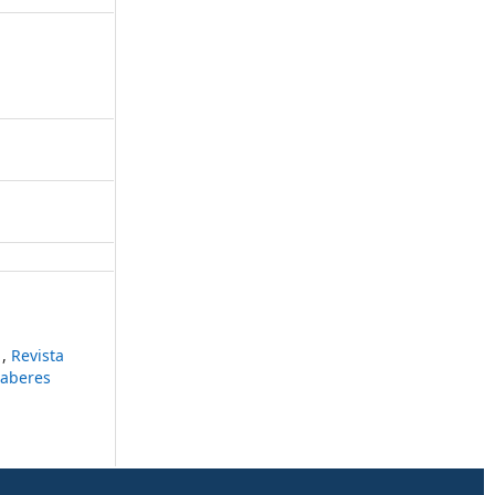
?
,
Revista
saberes