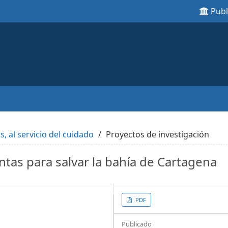
Pub
s, al servicio del cuidado
Proyectos de investigación
as para salvar la bahía de Cartagena
Article
PDF
Sidebar
Publicado