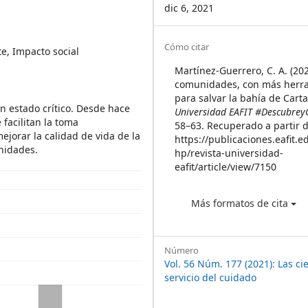
dic 6, 2021
Article
Cómo citar
, Impacto social
Details
Martínez-Guerrero, C. A. (202
comunidades, con más herr
para salvar la bahía de Car
en estado crítico. Desde hace
Universidad EAFIT #Descubrey
 facilitan la toma
58–63. Recuperado a partir 
ejorar la calidad de vida de la
https://publicaciones.eafit.e
unidades.
hp/revista-universidad-
eafit/article/view/7150
Más formatos de cita
Número
Vol. 56 Núm. 177 (2021): Las cie
servicio del cuidado