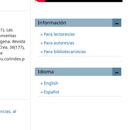
Información
1). Las
Para lectores/as
amientas
tagena.
Revista
Para autores/as
Crea
,
56
(177),
Para bibliotecarios/as
de
du.co/index.p
Idioma
English
Español
ncias, al