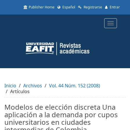
Quick
Publisher Home
Español
Registrarse
Entrar
jump
to
page
Toggle
content
navigatio
Main
Navigation
Main
Content
Sidebar
Inicio
Archivos
Vol. 44 Núm. 152 (2008)
Artículos
Modelos de elección discreta Una
aplicación a la demanda por cupos
universitarios en ciudades
intermedias de Colombia