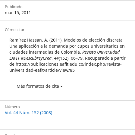
Sidebar
Publicado
mar 15, 2011
Article
Cómo citar
Details
Ramírez Hassan, A. (2011). Modelos de elección discreta
Una aplicación a la demanda por cupos universitarios en
ciudades intermedias de Colombia.
Revista Universidad
EAFIT #DescubreyCrea
,
44
(152), 66–79. Recuperado a partir
de https://publicaciones.eafit.edu.co/index.php/revista-
universidad-eafit/article/view/85
Más formatos de cita
Número
Vol. 44 Núm. 152 (2008)