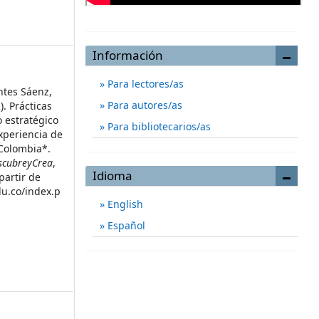
Información
Para lectores/as
ntes Sáenz,
Para autores/as
). Prácticas
 estratégico
Para bibliotecarios/as
xperiencia de
Colombia*.
escubreyCrea
,
Idioma
partir de
du.co/index.p
English
Español