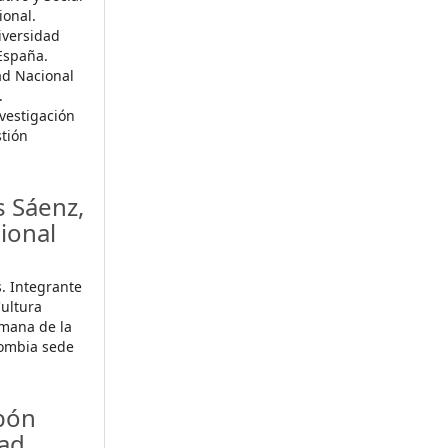
ional.
iversidad
 España.
ad Nacional
.
vestigación
stión
 Sáenz,
ional
. Integrante
Cultura
umana de la
lombia sede
obón
dad