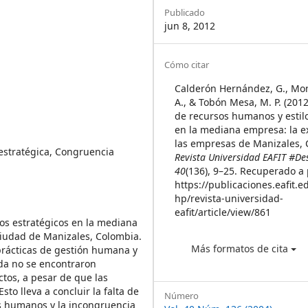
Sidebar
Publicado
jun 8, 2012
Article
Cómo citar
Details
Calderón Hernández, G., Mo
A., & Tobón Mesa, M. P. (2012
de recursos humanos y estilo
en la mediana empresa: la e
las empresas de Manizales, 
 estratégica, Congruencia
Revista Universidad EAFIT #D
40
(136), 9–25. Recuperado a 
https://publicaciones.eafit.e
hp/revista-universidad-
eafit/article/view/861
ilos estratégicos en la mediana
iudad de Manizales, Colombia.
Más formatos de cita
prácticas de gestión humana y
ada no se encontraron
ctos, a pesar de que las
to lleva a concluir la falta de
Número
os humanos y la incongruencia