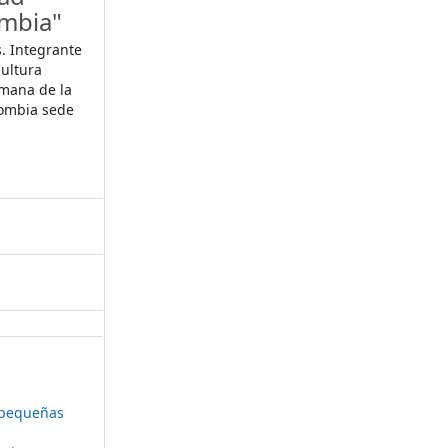
ombia"
. Integrante
Cultura
umana de la
lombia sede
n pequeñas