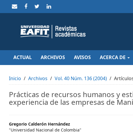
Quick
jump
to
page
content
Main
Navigation
Main
Content
Sidebar
ACTUAL
ARCHIVOS
AVISOS
ACERCA DE
Inicio
Archivos
Vol. 40 Núm. 136 (2004)
Artículo
Prácticas de recursos humanos y esti
experiencia de las empresas de Mani
Main
Gregorio Calderón Hernández
"Universidad Nacional de Colombia"