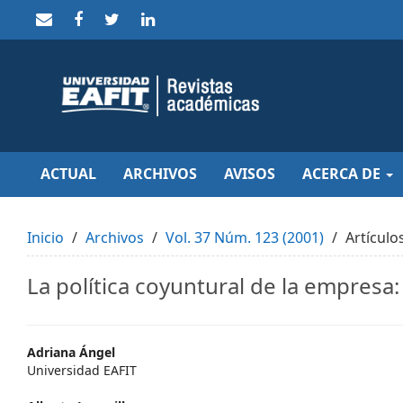
Quick
jump
to
page
content
Main
Navigation
Main
Content
Sidebar
ACTUAL
ARCHIVOS
AVISOS
ACERCA DE
Inicio
Archivos
Vol. 37 Núm. 123 (2001)
Artículo
La política coyuntural de la empresa:
Main
Adriana Ángel
Universidad EAFIT
Article