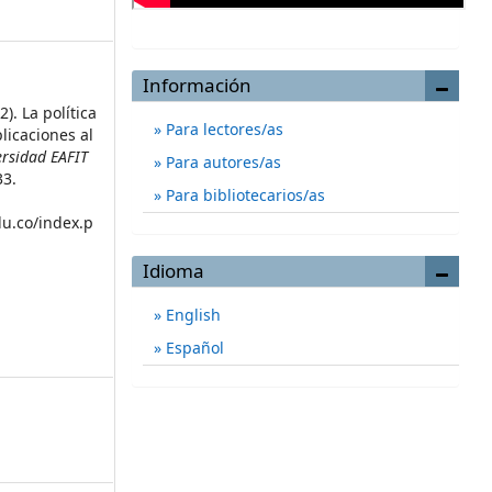
Información
2). La política
Para lectores/as
licaciones al
ersidad EAFIT
Para autores/as
33.
Para bibliotecarios/as
du.co/index.p
Idioma
English
Español