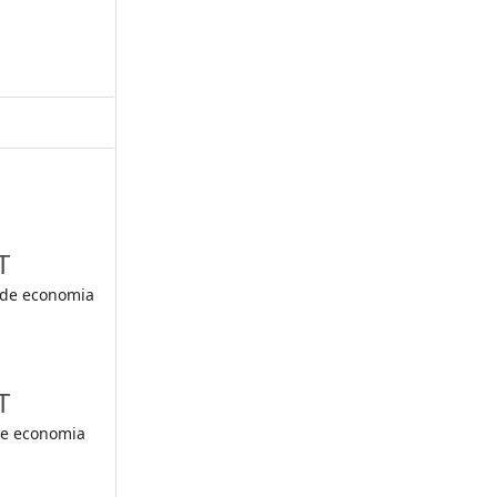
T
 de economia
,
T
de economia