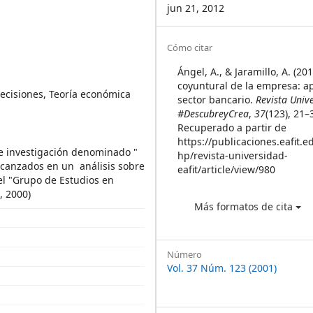
jun 21, 2012
Article
Cómo citar
Details
Ángel, A., & Jaramillo, A. (201
coyuntural de la empresa: ap
decisiones, Teoría económica
sector bancario.
Revista Univ
#DescubreyCrea
,
37
(123), 21–
Recuperado a partir de
https://publicaciones.eafit.e
de investigación denominado "
hp/revista-universidad-
alcanzados en un análisis sobre
eafit/article/view/980
el "Grupo de Estudios en
, 2000)
Más formatos de cita
Número
Vol. 37 Núm. 123 (2001)