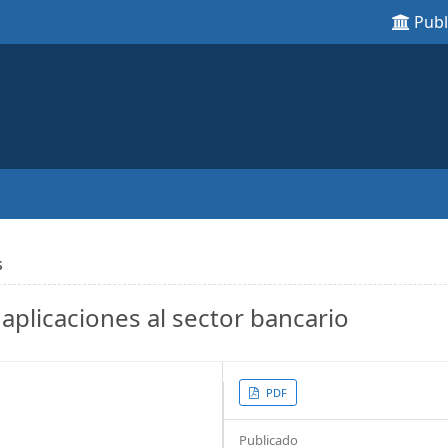
Pub
s
 aplicaciones al sector bancario
Article
PDF
Sidebar
Publicado