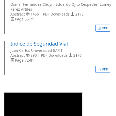
Osmar Fernández Chuyn, Eduardo Ojito Céspedes, Lumey
Pérez Artíles
Abstract
1456 | PDF Downloads
2173
Page 65-71
PDF
Índice de Seguridad Vial
Juan Carlos Universidad EAFIT
Abstract
890 | PDF Downloads
2176
Page 72-81
PDF