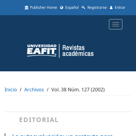
Quick
Publisher Home
Español
Registrarse
Entrar
jump
to
page
Toggle
content
navigatio
Main
Navigation
Main
Content
Sidebar
Inicio
Archivos
Vol. 38 Núm. 127 (2002)
EDITORIAL