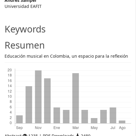
Main
Andrés Samper
Universidad EAFIT
Article
Content
Keywords
Resumen
Educación musical en Colombia, un espacio para la reflexión
Descargas
Abstract
1235 | PDF Downloads
2480