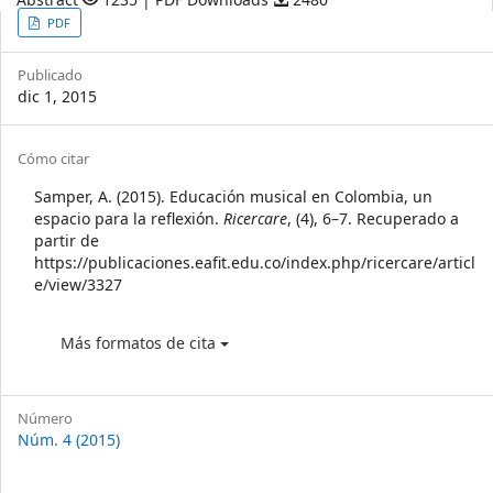
Article
PDF
Sidebar
Publicado
dic 1, 2015
Article
Cómo citar
Details
Samper, A. (2015). Educación musical en Colombia, un
espacio para la reflexión.
Ricercare
, (4), 6–7. Recuperado a
partir de
https://publicaciones.eafit.edu.co/index.php/ricercare/articl
e/view/3327
Más formatos de cita
Número
Núm. 4 (2015)