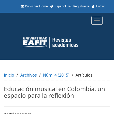
Quick
Publisher Home
Español
Registrarse
Entrar
jump
to
page
Toggle
content
navigatio
Main
Navigation
Main
Content
Sidebar
Inicio
Archivos
Núm. 4 (2015)
Artículos
Educación musical en Colombia, un
espacio para la reflexión