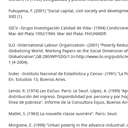
Fukuyama, F. (2001) “Social capital, civil society and developm
XXII (1).
GICV –Grupo Investigación Calidad de Vida– (1994) Condicione
Mar del Plata 1992/1994. Mar del Plata: FH/UNMDP.
ILO –International Labour Organization– (2001) “Poverty Redu
Globalizing World. Working Papers on the Social Dimension of
Globalization”,GB.280/WP/SDG/1.In:http://www.ilo.org/public
1 (4-2004).
Indec –Instituto Nacional de Estadísitica y Censo– (1991) “La
En: Estudios 13, Buenos Aires.
Lenoir, R. (1974) Les Exclus. Paris: Le Seuil. López, A. (1999) 
distribución del ingreso. Disponibilidad por persona y por hog
línea de pobreza”. Informe de la Consultora Equis, Buenos Air
Mallet, S. (1963) La nouvelle classe ouvrière”. Paris: Seuil.
Mingione, E. (1999) “Urban poverty in the advance industrial: 