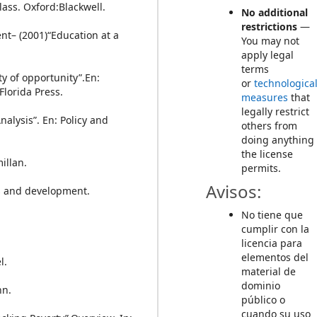
lass. Oxford:Blackwell.
No additional
restrictions
—
t– (2001)“Education at a
You may not
apply legal
terms
y of opportunity”.En:
or
technologica
Florida Press.
measures
that
legally restrict
alysis”. En: Policy and
others from
doing anything
the license
illan.
permits.
Avisos:
ues and development.
No tiene que
cumplir con la
licencia para
elementos del
l.
material de
dominio
nn.
público o
cuando su uso