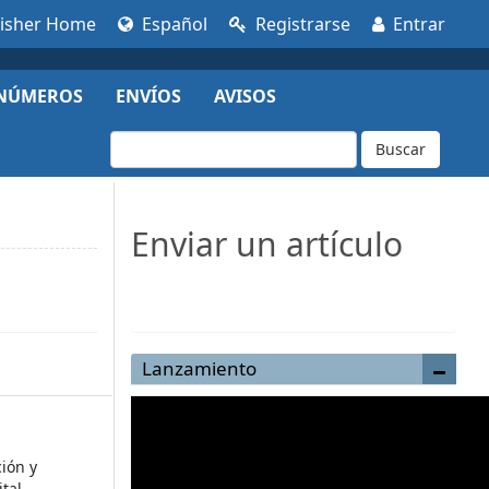
lisher Home
Español
Registrarse
Entrar
NÚMEROS
ENVÍOS
AVISOS
Buscar
Enviar un artículo
Enviar un artículo
Lanzamiento
ción y
ital