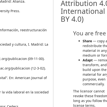
Attribution 4.
 Madrid: Alianza.
International
ersity Press.
BY 4.0)
 información, reestructuración
You are free 
Share
— copy 
ciedad y cultura, I. Madrid: La
redistribute th
material in any
medium or for
.org/publicacion (09-11-00).
Adapt
— remix
transform, and
ac.org/publicacion (12-3-02).
build upon the
material for an
ital”. En: American Journal of
purpose, even
commercially.
The licensor cannot
r la vida laboral en la sociedad
revoke these freedo
long as you follow th
license terms.
lona: Cedecs.