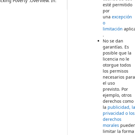
king Poverty”.Overview. In:
esté permitido
por
una
excepción
o
limitación
aplic
.
No se dan
garantías. Es
posible que la
licencia no le
otorgue todos
los permisos
necesarios par
el uso
previsto. Por
ejemplo, otros
derechos como
la
publicidad, l
privacidad o los
derechos
morales
puede
limitar la forma