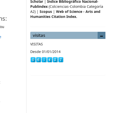
Scholar
|
Índice Bibliográfico Nacional-
Publindex
(Colciencias-Colombia Categoría
A2) |
Scopus
|
Web of Science - Arts and
ms:
Humanities Citation Index.
ou
visitas
e
VISITAS
Desde 01/01/2014
t
r