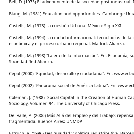
Bell, D. (1973) El advenimiento de la sociedad post-industrial.
Blaug, M. (1981) Education and opportunities. Cambridge Univ
Castells, M. (1973) La cuestión Urbana. México: Siglo XXI.
Castells, M. (1994) La ciudad informacional: tecnologías de la
económica y el proceso urbano-regional. Madrid: Alianza.
Castells, M. (1998) “La era de la información”. En: Economía, so
Sociedad Red Alianza.
Cepal (2000) “Equidad, desarrollo y ciudadanía”. En: www.eclac
Cepal (2002) “Panorama social de América Latina”. En: www.ecl
Coleman, J. (1988) “Social Capital in the Creation of Human Cap
Sociology, Volumen 94. The University of Chicago Press.
Del Valle, A. (2006) Más Allá del Empleo y del Trabajo: repensa
fragmentada. Buenos Aires: UNMDP.
Estruch, A. (1996) Desigualdad y política redistributiva. Barce