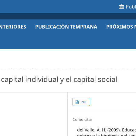
Pub
NTERIORES
PUBLICACIÓN TEMPRANA
PRÓXIMOS 
apital individual y el capital social
Article
PDF
Sidebar
Article
Cómo citar
Details
del Valle, A. H. (2009). Educa
pobreza: la hipótesis del cap