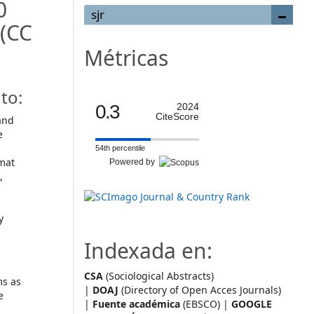
0
sjr
(CC
Métricas
to:
0.3
2024
CiteScore
and
e
54th percentile
mat
Powered by
,
y
Indexada en:
CSA
(Sociological Abstracts)
ms as
|
DOAJ
(Directory of Open Acces Journals)
e
|
Fuente académica
(EBSCO) |
GOOGLE