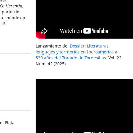
Co-Herencia
,
 partir de
du.co/index.p
116
Lanzamiento del
Dossier: Literaturas,
lenguajes y territorios en Iberoamérica a
530 años del Tratado de Tordesillas
. Vol. 22
Núm. 42 (2025)
el Plata