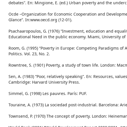
debates”. En: Mingione, E. (ed.) Urban poverty and the underc
Ocde –Organization for Economic Cooperation and Developmen
Glance”. In:www.oecd.org (12-01).
Psachaaropoulos, G. (1976) “Investment, education and equalit
Educational Need in the public economy. Miami, University of 
Room, G. (1995) “Poverty in Europe: Competing Paradigms of An
Politics. Vol. 23, No. 2.
Rowntree, S. (1901) Poverty, a study of town life. London: Macm
Sen, A. (1983) “Poor, relatively speaking”. En: Resources, val
Cambridge: Harvard University Press.
Simmel, G. (1998) Les pauvres. París: PUF.
Touraine, A. (1973) La sociedad post-industrial. Barcelona: Arie
Townsend, P. (1970) The concept of poverty. London: Heinema