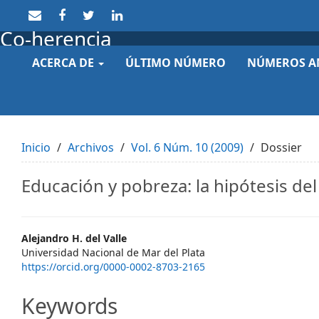
Quick
jump
Co-herencia
to
page
ACERCA DE
ÚLTIMO NÚMERO
NÚMEROS A
content
Main
Navigation
Main
Content
Sidebar
Inicio
Archivos
Vol. 6 Núm. 10 (2009)
Dossier
Educación y pobreza: la hipótesis del c
Main
Alejandro H. del Valle
Universidad Nacional de Mar del Plata
Article
https://orcid.org/0000-0002-8703-2165
Content
Keywords