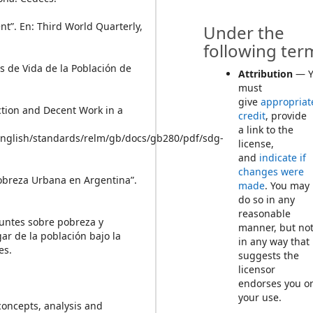
ent”. En: Third World Quarterly,
Under the
following ter
s de Vida de la Población de
Attribution
— Y
must
give
appropriat
ction and Decent Work in a
credit
, provide
a link to the
/english/standards/relm/gb/docs/gb280/pdf/sdg-
license,
and
indicate if
changes were
 Pobreza Urbana en Argentina”.
made
. You may
do so in any
reasonable
“Apuntes sobre pobreza y
manner, but no
ar de la población bajo la
in any way that
es.
suggests the
licensor
endorses you o
your use.
concepts, analysis and