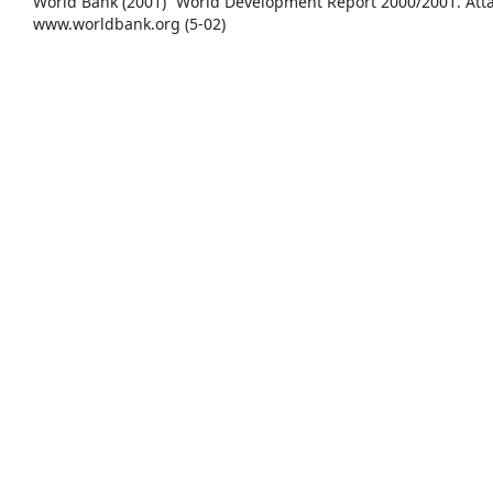
World Bank (2001) “World Development Report 2000/2001. Attac
www.worldbank.org (5-02)