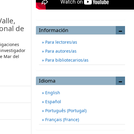
alle,
onal de
Información
Para lectores/as
tigaciones
investigador
Para autores/as
de Mar del
Para bibliotecarios/as
Idioma
English
Español
Português (Portugal)
Français (France)