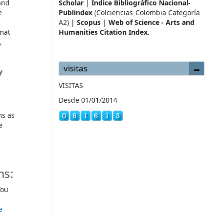
and
Scholar
|
Índice Bibliográfico Nacional-
e
Publindex
(Colciencias-Colombia Categoría
A2) |
Scopus
|
Web of Science - Arts and
mat
Humanities Citation Index.
,
visitas
y
VISITAS
Desde 01/01/2014
ms as
e
ms:
ou
e