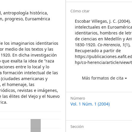
Article
Cómo citar
l, antropología histórica,
ión, progreso, Euroamérica
Details
Escobar Villegas, J. C. (2004).
intelectuales en Euroaméric
identitarios, hombres de letr
de ciencias en Medellín y An
e los imaginarios identitarios
1830-1920.
Co-Herencia
,
1
(1)
r medio de los textos y las
Recuperado a partir de
 1920. En dicha investigación
https://publicaciones.eafit.e
 que exalta la idea de “raza
hp/co-herencia/article/view/
ciones entre lo local y lo
 formación intelectual de las
Más formatos de cita
s (ciudades americanas y
, el homenaje, las
riódicos, revistas e imágenes,
as élites del Viejo y el Nuevo
Número
ica.
Vol. 1 Núm. 1 (2004)
Sección