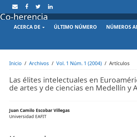
Quick
jump
Co-herencia
to
page
ACERCA DE
ÚLTIMO NÚMERO
NÚMEROS A
content
Main
Navigation
Main
Content
Sidebar
Inicio
Archivos
Vol. 1 Núm. 1 (2004)
Artículos
Las élites intelectuales en Euroaméri
de artes y de ciencias en Medellín y
Main
Juan Camilo Escobar Villegas
Universidad EAFIT
Article
Content