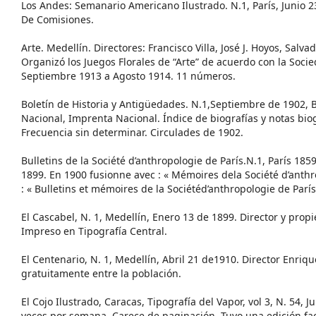
Los Andes: Semanario Americano Ilustrado. N.1, París, Junio 2
De Comisiones.
Arte. Medellín. Directores: Francisco Villa, José J. Hoyos, Salv
Organizó los Juegos Florales de “Arte” de acuerdo con la Soci
Septiembre 1913 a Agosto 1914. 11 números.
Boletín de Historia y Antigüedades. N.1,Septiembre de 1902, 
Nacional, Imprenta Nacional. Índice de biografías y notas bio
Frecuencia sin determinar. Circulades de 1902.
Bulletins de la Société d’anthropologie de París.N.1, París 185
1899. En 1900 fusionne avec : « Mémoires dela Société d’anth
: « Bulletins et mémoires de la Sociétéd’anthropologie de París
El Cascabel, N. 1, Medellín, Enero 13 de 1899. Director y propi
Impreso en Tipografía Central.
El Centenario, N. 1, Medellín, Abril 21 de1910. Director Enrique
gratuitamente entre la población.
El Cojo Ilustrado, Caracas, Tipografía del Vapor, vol 3, N. 54, J
veces por semana. Carece de paginación. Tuvo una edición fac