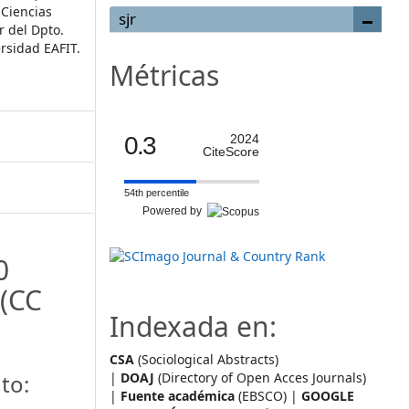
 Ciencias
sjr
r del Dpto.
rsidad EAFIT.
Métricas
0.3
2024
CiteScore
54th percentile
Powered by
0
(CC
Indexada en:
CSA
(Sociological Abstracts)
to:
|
DOAJ
(Directory of Open Acces Journals)
|
Fuente académica
(EBSCO) |
GOOGLE