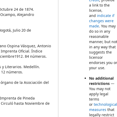
a link to the
 Octubre 24 de 1874.
license,
l Ocampo, Alejandro
and
indicate if
changes were
made
. You may
 Bogotá, Julio 20 de
do so in any
reasonable
manner, but no
riano Ospina Vásquez, Antonio
in any way that
 Imprenta Oficial. Índice
suggests the
Diciembre1912. 84 números.
licensor
endorses you o
 y Literarios. Medellín.
your use.
. 12 números.
No additional
 órgano de la Asociación del
restrictions
—
You may not
apply legal
. Imprenta de Pineda
terms
 Circuló hasta Noviembre de
or
technologica
measures
that
legally restrict