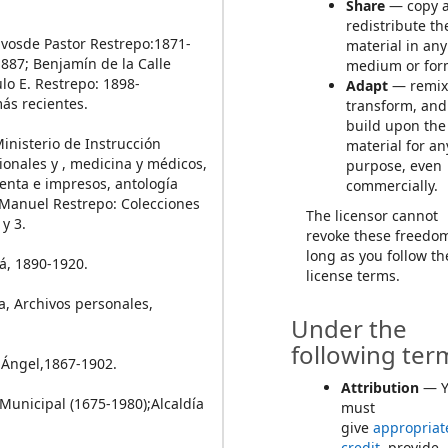
Share
— copy 
redistribute th
hivosde Pastor Restrepo:1871-
material in any
1887; Benjamín de la Calle
medium or for
lo E. Restrepo: 1898-
Adapt
— remix
ás recientes.
transform, and
build upon the
Ministerio de Instrucción
material for an
ionales y , medicina y médicos,
purpose, even
renta e impresos, antología
commercially.
é Manuel Restrepo: Colecciones
The licensor cannot
y 3.
revoke these freedo
long as you follow th
á, 1890-1920.
license terms.
a, Archivos personales,
Under the
following ter
 Ángel,1867-1902.
Attribution
— Y
Municipal (1675-1980);Alcaldía
must
give
appropriat
credit
, provide