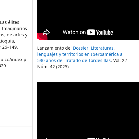
 Las élites
a Imaginarios
as, de artes y
tioquia,
, 126–149.
Lanzamiento del
Dossier: Literaturas,
lenguajes y territorios en Iberoamérica a
du.co/index.p
530 años del Tratado de Tordesillas
. Vol. 22
629
Núm. 42 (2025)