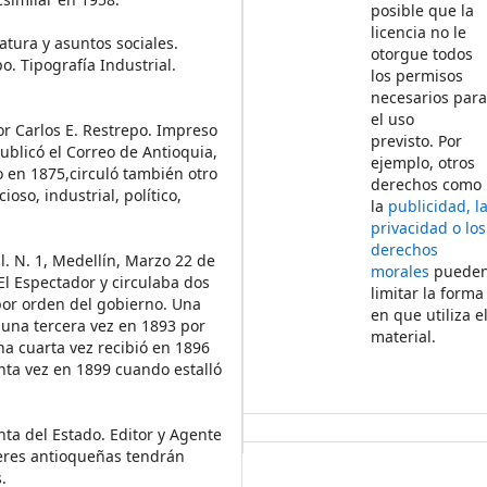
posible que la
licencia no le
ratura y asuntos sociales.
otorgue todos
o. Tipografía Industrial.
los permisos
necesarios par
el uso
tor Carlos E. Restrepo. Impreso
previsto. Por
publicó el Correo de Antioquia,
ejemplo, otros
o en 1875,circuló también otro
derechos como
oso, industrial, político,
la
publicidad, l
privacidad o los
derechos
ial. N. 1, Medellín, Marzo 22 de
morales
puede
El Espectador y circulaba dos
limitar la forma
or orden del gobierno. Una
en que utiliza e
 una tercera vez en 1893 por
material.
a cuarta vez recibió en 1896
ta vez en 1899 cuando estalló
nta del Estado. Editor y Agente
jeres antioqueñas tendrán
.