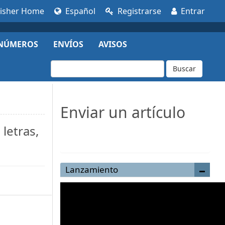
lisher Home
Español
Registrarse
Entrar
NÚMEROS
ENVÍOS
AVISOS
Buscar
Enviar un artículo
letras,
Enviar un artículo
Lanzamiento