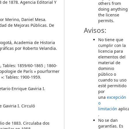
3 de 1878. Agencia Editorial Y
others from
doing anything
the license
ador Merino, Daniel Mesa.
permits.
edad de Mejoras Públicas. De
Avisos:
No tiene que
Bogotá, Academia de Historia
cumplir con la
gráficas por Roberto Velandia.
licencia para
elementos del
material de
9, Tables: 1859/60-1865 ; 1860-
dominio
ropologie de París » pourformer
público o
 »: Tables: 1900-1959.
cuando su uso
esté permitido
etario Enrique Gaviria I.
por
una
excepción
o
 Gaviria I. Circuló
limitación
aplic
.
No se dan
ulio de 1883. Circulaba dos
garantías. Es
similar en 1958.