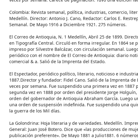
Colombia: Revista semanal, política, industrias, comercio, lite
Medellín. Director: Antonio J. Cano, Redactor: Carlos E. Restrep
Semanal. De Mayo 1916 a Diciembre 1921. 275 números.
El Correo de Antioquia, N. 1 Medellín, Abril 25 de 1899. Direc
en Tipografía Central. Circuló en forma irregular. En 1864 se 
impreso por Silvestre Balcázar, con circulación semanal. Lueg
periódico con el nombre de El Correo de Antioquia: diario notici
comercial & a. Salió de la Imprenta del Estado.
El Espectador, periódico político, literario, noticioso e industr
1887.Director y fundador: Fidel Cano. Salió de la Imprenta de 
veces por semana. Fue suspendido una primera vez en 1887 p
segunda vez en 1888 por orden del presidente Jorge Holguín,
orden del gobernador de Antioquia Abraham García. Luego un
una orden de suspensión indefinida. Fue suspendido una quin
la guerra de los Mil días.
La Golondrina: Hoja literaria y de variedades. Medellín. Impre
General: Juan José Botero. Dice que «las producciones de mu
publicación preferente». De Mayo 1881 a Julio1881. 6 números