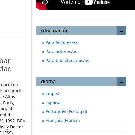
Información
Para lectores/as
Para autores/as
bar
Para bibliotecarios/as
idad
Idioma
 nació en
de pregrado
English
de Altos
Español
, París,
toria de
Português (Portugal)
nal de
Français (France)
89-1992. DEA
is) y Doctor
(EHESS)