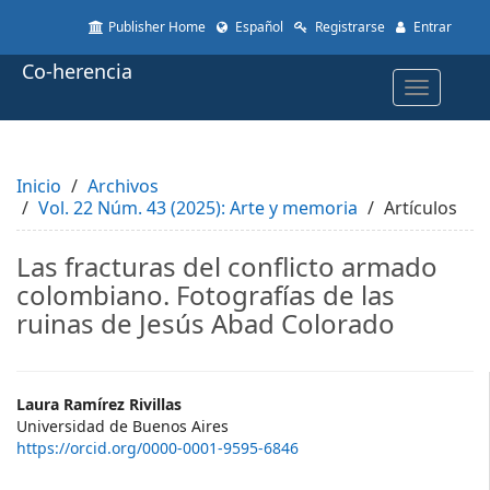
Quick
Publisher Home
Español
Registrarse
Entrar
jump
to
Co-herencia
page
Toggle
content
navigatio
Main
Navigation
Main
Inicio
Content
Archivos
Vol. 22 Núm. 43 (2025): Arte y memoria
Sidebar
Artículos
Las fracturas del conflicto armado
colombiano. Fotografías de las
ruinas de Jesús Abad Colorado
Main
Laura Ramírez Rivillas
Universidad de Buenos Aires
Article
https://orcid.org/0000-0001-9595-6846
Content