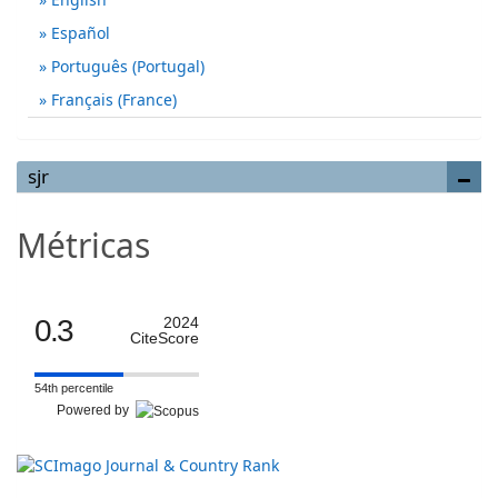
Español
Português (Portugal)
Français (France)
sjr
Métricas
0.3
2024
CiteScore
54th percentile
Powered by