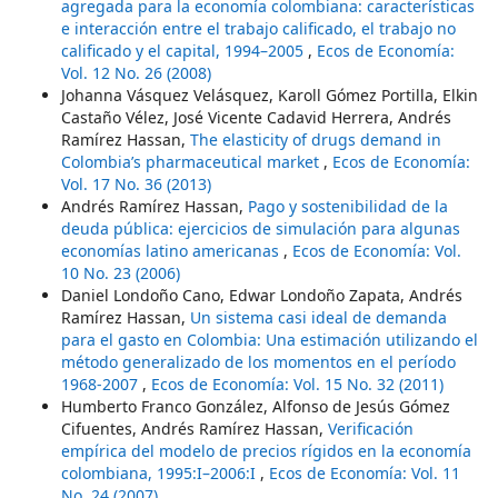
agregada para la economía colombiana: características
e interacción entre el trabajo calificado, el trabajo no
calificado y el capital, 1994–2005
,
Ecos de Economía:
Vol. 12 No. 26 (2008)
Johanna Vásquez Velásquez, Karoll Gómez Portilla, Elkin
Castaño Vélez, José Vicente Cadavid Herrera, Andrés
Ramírez Hassan,
The elasticity of drugs demand in
Colombia’s pharmaceutical market
,
Ecos de Economía:
Vol. 17 No. 36 (2013)
Andrés Ramírez Hassan,
Pago y sostenibilidad de la
deuda pública: ejercicios de simulación para algunas
economías latino americanas
,
Ecos de Economía: Vol.
10 No. 23 (2006)
Daniel Londoño Cano, Edwar Londoño Zapata, Andrés
Ramírez Hassan,
Un sistema casi ideal de demanda
para el gasto en Colombia: Una estimación utilizando el
método generalizado de los momentos en el período
1968-2007
,
Ecos de Economía: Vol. 15 No. 32 (2011)
Humberto Franco González, Alfonso de Jesús Gómez
Cifuentes, Andrés Ramírez Hassan,
Verificación
empírica del modelo de precios rígidos en la economía
colombiana, 1995:I–2006:I
,
Ecos de Economía: Vol. 11
No. 24 (2007)