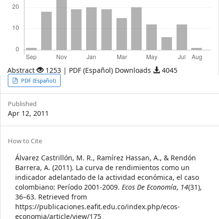
Abstract
1253 | PDF (Español) Downloads
4045
Article
PDF (Español)
Sidebar
Published
Apr 12, 2011
Article
How to Cite
Details
Álvarez Castrillón, M. R., Ramírez Hassan, A., & Rendón
Barrera, A. (2011). La curva de rendimientos como un
indicador adelantado de la actividad económica, el caso
colombiano: Período 2001-2009.
Ecos De Economía
,
14
(31),
36–63. Retrieved from
https://publicaciones.eafit.edu.co/index.php/ecos-
economia/article/view/175