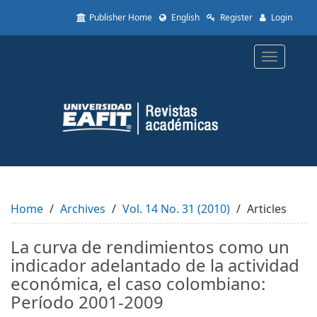
Quick
Publisher Home
English
Register
Login
jump
to
page
Toggle
content
navigatio
Main
Navigation
Main
Content
Sidebar
Home
Archives
Vol. 14 No. 31 (2010)
Articles
La curva de rendimientos como un
indicador adelantado de la actividad
económica, el caso colombiano:
Período 2001-2009