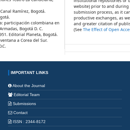
institutional repositories or 
website) prior to and during
. Canal Ramírez, Bogotá.
submission process, as it can
ogotá.
productive exchanges, as wel
ria: participación colombiana en
and greater citation of publ
 Armadas, Bogotá D. C.
(See
The Effect of Open Acce
951. Editorial Planeta, Bogotá.
 ventana a Corea del Sur.
D.C.
IMPORTANT LINKS
About the Journal
Editorial Team
Submissions
Contact
ISSN : 2344-8172