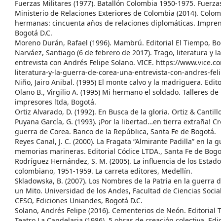
Fuerzas Militares (1977). Batallón Colombia 1950-1975. Fuerzas
Ministerio de Relaciones Exteriores de Colombia (2014). Colo
hermanas: cincuenta años de relaciones diplomáticas. Impren
Bogotá D.C.
Moreno Durán, Rafael (1996). Mambrú. Editorial El Tiempo, Bo
Narváez, Santiago (6 de febrero de 2017). Trago, literatura y 
entrevista con Andrés Felipe Solano. VICE. https://www.vice.c
literatura-y-la-guerra-de-corea-una-entrevista-con-andres-fel
Niño, Jairo Anibal. (1995) El monte calvo y la madriguera. Edi
Olano B., Virgilio A. (1995) Mi hermano el soldado. Talleres de
impresores ltda, Bogotá.
Ortiz Alvarado, D. (1992). En Busca de la gloria. Ortiz & Cantillo
Puyana García, G. (1993). ¡Por la libertad…en tierra extraña! C
guerra de Corea. Banco de la República, Santa Fe de Bogotá.
Reyes Canal, J. C. (2000). La Fragata “Almirante Padilla” en la 
memorias marineras. Editorial Códice LTDA., Santa Fe de Bogo
Rodríguez Hernández, S. M. (2005). La influencia de los Estado
colombiano, 1951-1959. La carreta editores, Medellín.
Skladowska, B. (2007). Los Nombres de la Patria en la guerra 
un Mito. Universidad de los Andes, Facultad de Ciencias Socia
CESO, Ediciones Uniandes, Bogotá D.C.
Solano, Andrés Felipe (2016). Cementerios de Neón. Editorial 
Teatro La Candelaria (1986). 5 obras de creación colectiva. Edi