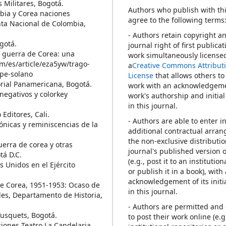
 Militares, Bogotá.
Authors who publish with thi
mbia y Corea naciones
agree to the following terms
ta Nacional de Colombia,
- Authors retain copyright a
gotá.
journal right of first publica
la guerra de Corea: una
work simultaneously license
om/es/article/eza5yw/trago-
a
Creative Commons Attribut
ipe-solano
License
that allows others to
torial Panamericana, Bogotá.
work with an acknowledgeme
 negativos y colorkey
work's authorship and initial
in this journal.
 Editores, Cali.
- Authors are able to enter i
rónicas y reminiscencias de la
additional contractual arra
the non-exclusive distributio
guerra de corea y otras
journal's published version 
tá D.C.
(e.g., post it to an institutio
s Unidos en el Ejército
or publish it in a book), with
acknowledgement of its initi
de Corea, 1951-1953: Ocaso de
in this journal.
les, Departamento de Historia,
- Authors are permitted an
Tusquets, Bogotá.
to post their work online (e.g.
ciones Teatro La Candelaria,