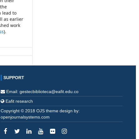
on their
 the
 lead to
l as earlier
ished work
ss
).
SUPPORT
Email: gestecbiblioteca@eafit.edu.co
Eafit research
Copyright © 2018 OJS theme design by:
openjournalsystems.com