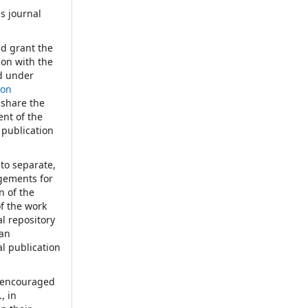
s journal
:
nd grant the
tion with the
d under
ion
 share the
nt of the
 publication
nto separate,
ngements for
n of the
of the work
nal repository
 an
al publication
d encouraged
, in