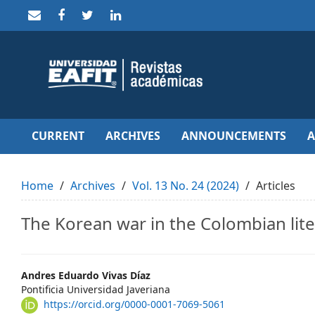
Quick
jump
to
page
content
Main
Navigation
Main
Content
Sidebar
CURRENT
ARCHIVES
ANNOUNCEMENTS
Home
Archives
Vol. 13 No. 24 (2024)
Articles
The Korean war in the Colombian lit
Main
Andres Eduardo Vivas Díaz
Pontificia Universidad Javeriana
Article
https://orcid.org/0000-0001-7069-5061