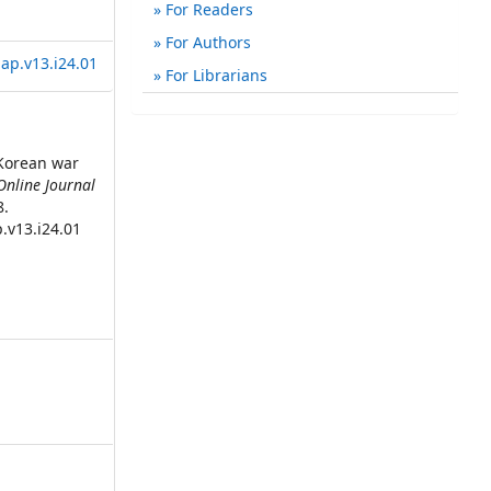
For Readers
For Authors
ap.v13.i24.01
For Librarians
e Korean war
Online Journal
8.
.v13.i24.01