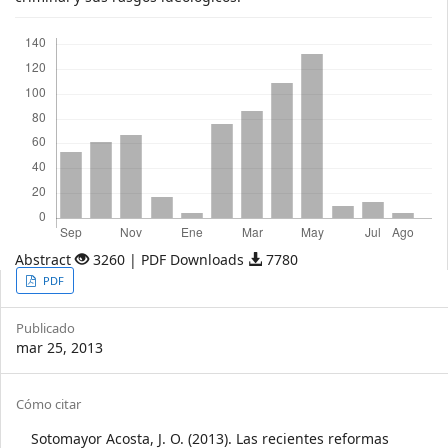
Descargas
Abstract
3260 | PDF Downloads
7780
Article
PDF
Sidebar
Publicado
mar 25, 2013
Article
Cómo citar
Details
Sotomayor Acosta, J. O. (2013). Las recientes reformas