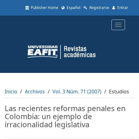
Quick
Publisher Home
Español
Registrarse
Entrar
jump
to
page
Toggle
content
navigatio
Main
Navigation
Main
Content
Sidebar
Inicio
Archivos
Vol. 3 Núm. 71 (2007)
Estudios
Las recientes reformas penales en
Colombia: un ejemplo de
irracionalidad legislativa