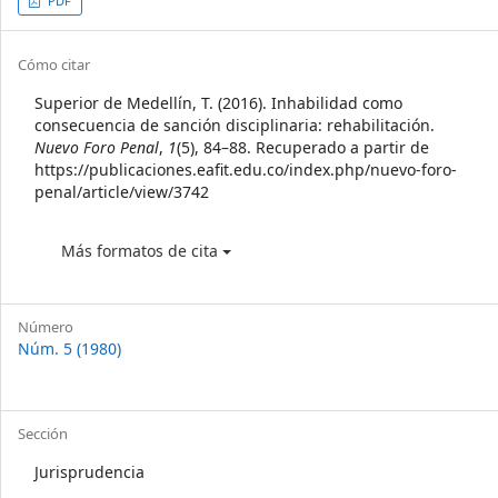
Article
PDF
Sidebar
Article
Cómo citar
Details
Superior de Medellín, T. (2016). Inhabilidad como
consecuencia de sanción disciplinaria: rehabilitación.
Nuevo Foro Penal
,
1
(5), 84–88. Recuperado a partir de
https://publicaciones.eafit.edu.co/index.php/nuevo-foro-
penal/article/view/3742
Más formatos de cita
Número
Núm. 5 (1980)
Sección
Jurisprudencia