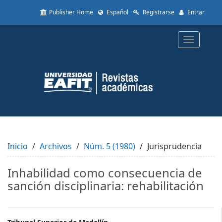
Quick
Publisher Home
Español
Registrarse
Entrar
jump
to
page
Toggle
content
navigatio
Main
Navigation
Main
Content
Sidebar
Inicio
Archivos
Núm. 5 (1980)
Jurisprudencia
Inhabilidad como consecuencia de
sanción disciplinaria: rehabilitación