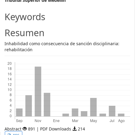
Main
Tribunal Superior de Medellín
Article
Keywords
Content
Resumen
Inhabilidad como consecuencia de sanción disciplinaria:
rehabilitación
Descargas
Abstract
891 | PDF Downloads
214