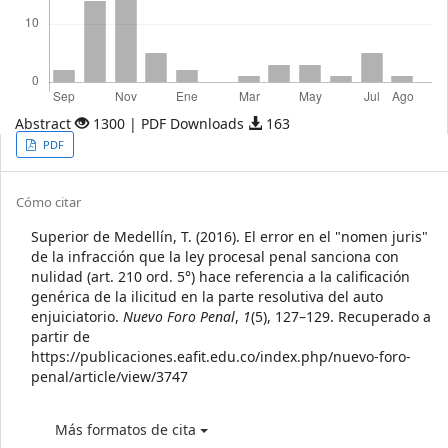
Abstract
1300 | PDF Downloads
163
Article
PDF
Sidebar
Article
Cómo citar
Details
Superior de Medellín, T. (2016). El error en el "nomen juris"
de la infracción que la ley procesal penal sanciona con
nulidad (art. 210 ord. 5°) hace referencia a la calificación
genérica de la ilicitud en la parte resolutiva del auto
enjuiciatorio.
Nuevo Foro Penal
,
1
(5), 127–129. Recuperado a
partir de
https://publicaciones.eafit.edu.co/index.php/nuevo-foro-
penal/article/view/3747
Más formatos de cita