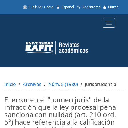
Quick
Publisher Home
Español
Registrarse
Entrar
jump
to
page
Toggle
content
navigatio
Main
Navigation
Main
Content
Sidebar
Inicio
Archivos
Núm. 5 (1980)
Jurisprudencia
El error en el "nomen juris" de la
infracción que la ley procesal penal
sanciona con nulidad (art. 210 ord.
5°) hace referencia a la calificación