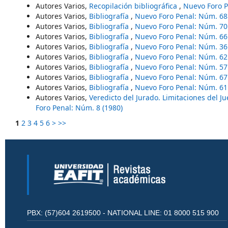
Autores Varios,
Recopilación bibliográfica
,
Nuevo Foro P
Autores Varios,
Bibliografía
,
Nuevo Foro Penal: Núm. 68
Autores Varios,
Bibliografía
,
Nuevo Foro Penal: Núm. 70
Autores Varios,
Bibliografía
,
Nuevo Foro Penal: Núm. 66
Autores Varios,
Bibliografía
,
Nuevo Foro Penal: Núm. 36
Autores Varios,
Bibliografía
,
Nuevo Foro Penal: Núm. 62
Autores Varios,
Bibliografía
,
Nuevo Foro Penal: Núm. 57
Autores Varios,
Bibliografía
,
Nuevo Foro Penal: Núm. 67
Autores Varios,
Bibliografía
,
Nuevo Foro Penal: Núm. 61
Autores Varios,
Veredicto del Jurado. Limitaciones del 
Foro Penal: Núm. 8 (1980)
1
2
3
4
5
6
>
>>
PBX: (57)604 2619500 - NATIONAL LINE: 01 8000 515 900