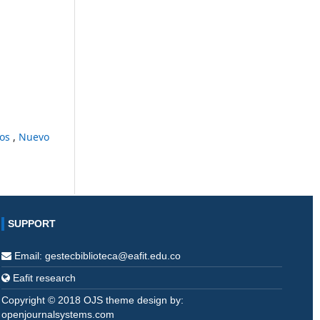
sos
,
Nuevo
SUPPORT
Email: gestecbiblioteca@eafit.edu.co
Eafit research
Copyright © 2018 OJS theme design by:
openjournalsystems.com