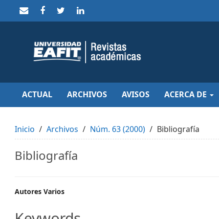
Quick
jump
to
page
content
Main
Navigation
Main
Content
Sidebar
ACTUAL
ARCHIVOS
AVISOS
ACERCA DE
Inicio
Archivos
Núm. 63 (2000)
Bibliografía
Bibliografía
Main
Autores Varios
Article
Keywords