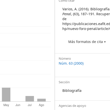
Article
Cómo citar
Details
Varios, A. (2016). Bibliografí
Penal
, (63), 187–191. Recuper
de
https://publicaciones.eafit.e
hp/nuevo-foro-penal/article
Más formatos de cita
Número
Núm. 63 (2000)
Sección
Bibliografía
Agencias de apoyo