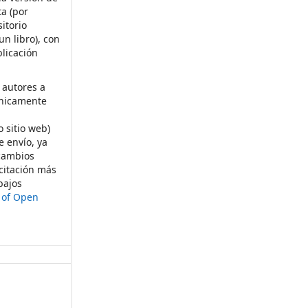
ta (por
itorio
un libro), con
licación
 autores a
ónicamente
s
o sitio web)
e envío, ya
rcambios
citación más
bajos
t of Open