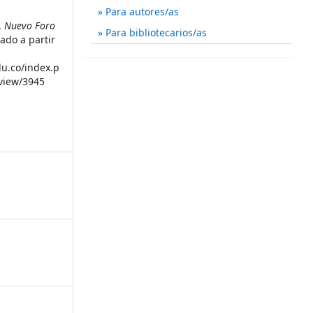
Para autores/as
a.
Nuevo Foro
Para bibliotecarios/as
ado a partir
du.co/index.p
/view/3945