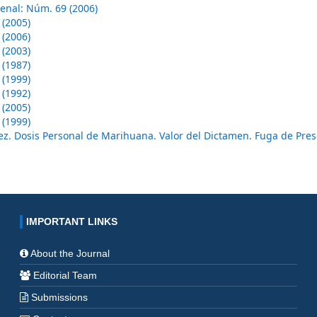
enal: Núm. 69 (2006)
 (2005)
 (2006)
 (2003)
 (1987)
 (1999)
 (1992)
 (2005)
 (1999)
Juez. Dosis Personal de Marihuana. Valor del Dictamen. Fuga de Pre
IMPORTANT LINKS
About the Journal
Editorial Team
Submissions