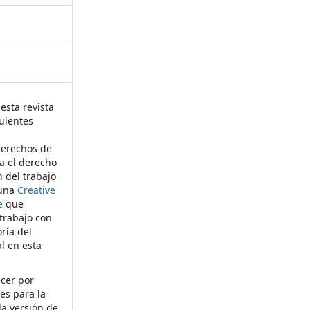
esta revista
uientes
derechos de
ta el derecho
n del trabajo
 una
Creative
e
que
 trabajo con
ría del
al en esta
ecer por
es para la
la versión de