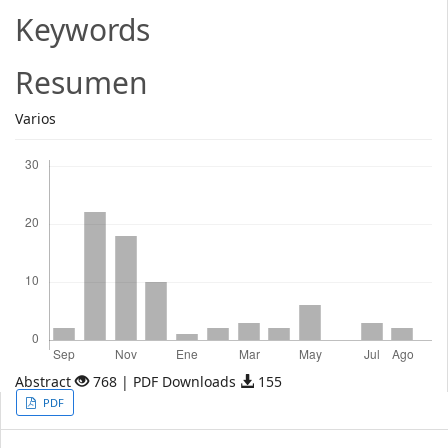
Article
Keywords
Content
Resumen
Varios
Descargas
Abstract
768 | PDF Downloads
155
Article
PDF
Sidebar