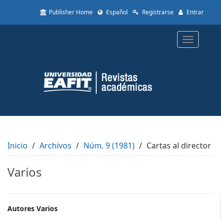
Quick
Publisher Home
Español
Registrarse
Entrar
jump
to
page
Toggle
content
navigatio
Main
Navigation
Main
Content
Sidebar
Inicio
Archivos
Núm. 9 (1981)
Cartas al director
Varios
Main
Autores Varios