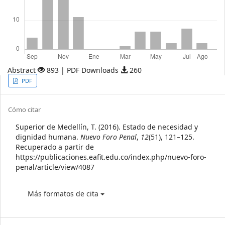
Abstract
893 | PDF Downloads
260
Article
PDF
Sidebar
Article
Cómo citar
Details
Superior de Medellín, T. (2016). Estado de necesidad y
dignidad humana.
Nuevo Foro Penal
,
12
(51), 121–125.
Recuperado a partir de
https://publicaciones.eafit.edu.co/index.php/nuevo-foro-
penal/article/view/4087
Más formatos de cita