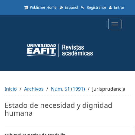
Quick
Publisher Home
Español
Registrarse
Entrar
jump
to
page
Toggle
content
navigatio
Main
Navigation
Main
Content
Sidebar
Inicio
Archivos
Núm. 51 (1991)
Jurisprudencia
Estado de necesidad y dignidad
humana