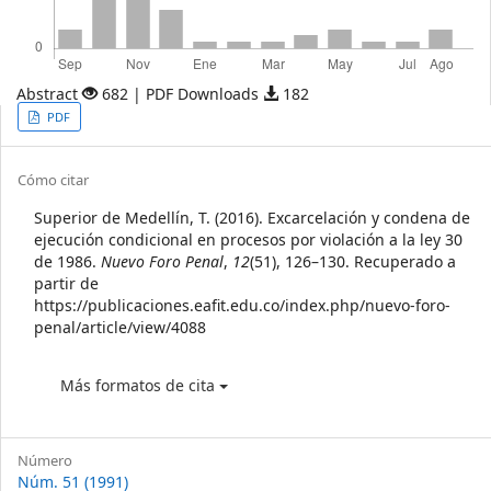
Abstract
682 | PDF Downloads
182
Article
PDF
Sidebar
Article
Cómo citar
Details
Superior de Medellín, T. (2016). Excarcelación y condena de
ejecución condicional en procesos por violación a la ley 30
de 1986.
Nuevo Foro Penal
,
12
(51), 126–130. Recuperado a
partir de
https://publicaciones.eafit.edu.co/index.php/nuevo-foro-
penal/article/view/4088
Más formatos de cita
Número
Núm. 51 (1991)