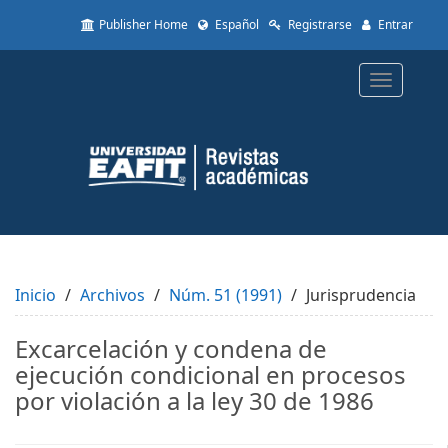
Quick
Publisher Home
Español
Registrarse
Entrar
jump
to
page
Toggle
content
navigatio
Main
Navigation
Main
Content
Sidebar
Inicio
Archivos
Núm. 51 (1991)
Jurisprudencia
Excarcelación y condena de
ejecución condicional en procesos
por violación a la ley 30 de 1986