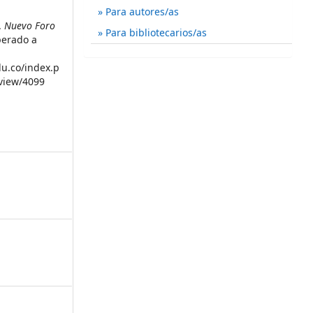
Para autores/as
a.
Nuevo Foro
Para bibliotecarios/as
perado a
du.co/index.p
/view/4099