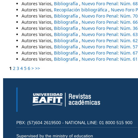
Autores Varios,
Bibliografía
,
Nuevo Foro Penal: Núm. 68
Autores Varios,
Recopilación bibliográfica
,
Nuevo Foro P
Autores Varios,
Bibliografía
,
Nuevo Foro Penal: Núm. 70
Autores Varios,
Bibliografía
,
Nuevo Foro Penal: Núm. 66
Autores Varios,
Bibliografía
,
Nuevo Foro Penal: Núm. 36
Autores Varios,
Bibliografía
,
Nuevo Foro Penal: Núm. 63
Autores Varios,
Bibliografía
,
Nuevo Foro Penal: Núm. 62
Autores Varios,
Bibliografía
,
Nuevo Foro Penal: Núm. 57
Autores Varios,
Bibliografía
,
Nuevo Foro Penal: Núm. 67
Autores Varios,
Bibliografía
,
Nuevo Foro Penal: Núm. 61
1
2
3
4
5
6
>
>>
PBX: (57)604 2619500 - NATIONAL LINE: 01 8000 515 900
Supervised by the ministry of education