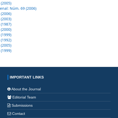
 (2005)
enal: Núm. 69 (2006)
 (2006)
 (2003)
 (1987)
 (2000)
 (1999)
 (1992)
 (2005)
 (1999)
IMPORTANT LINKS
About the Journal
Editorial Team
Submissions
Contact