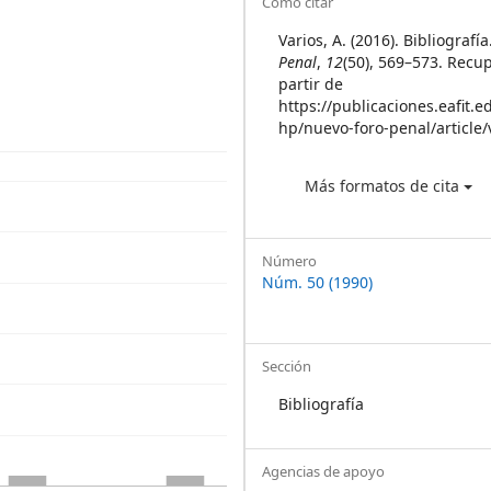
Article
Cómo citar
Details
Varios, A. (2016). Bibliografí
Penal
,
12
(50), 569–573. Recu
partir de
https://publicaciones.eafit.e
hp/nuevo-foro-penal/article
Más formatos de cita
Número
Núm. 50 (1990)
Sección
Bibliografía
Agencias de apoyo