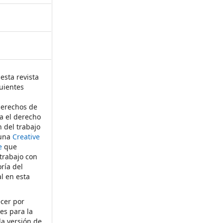
esta revista
uientes
derechos de
ta el derecho
n del trabajo
 una
Creative
e
que
 trabajo con
ría del
al en esta
ecer por
es para la
la versión de