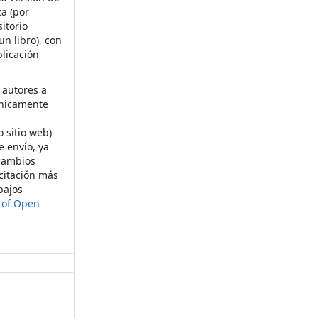
ta (por
itorio
un libro), con
licación
 autores a
ónicamente
s
o sitio web)
e envío, ya
rcambios
citación más
bajos
t of Open