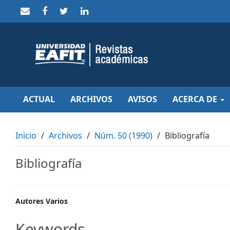
Quick
jump
to
page
content
Main
Navigation
Main
Content
Sidebar
ACTUAL
ARCHIVOS
AVISOS
ACERCA DE
Inicio
Archivos
Núm. 50 (1990)
Bibliografía
Bibliografía
Main
Autores Varios
Article
Keywords