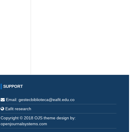
SUPPORT
Email: gestecbiblioteca@eafit.edu.co
Eafit research
Copyright © 2018 OJS theme design by:
openjournalsystems.com