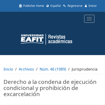
Quick
Publisher Home
Español
Registrarse
Entrar
jump
to
page
Toggle
content
navigatio
Main
Navigation
Main
Content
Sidebar
Inicio
Archivos
Núm. 46 (1989)
Jurisprudencia
Derecho a la condena de ejecución
condicional y prohibición de
excarcelación