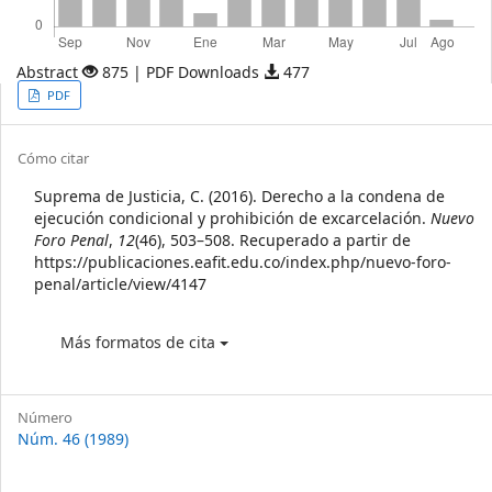
Abstract
875 | PDF Downloads
477
Article
PDF
Sidebar
Article
Cómo citar
Details
Suprema de Justicia, C. (2016). Derecho a la condena de
ejecución condicional y prohibición de excarcelación.
Nuevo
Foro Penal
,
12
(46), 503–508. Recuperado a partir de
https://publicaciones.eafit.edu.co/index.php/nuevo-foro-
penal/article/view/4147
Más formatos de cita
Número
Núm. 46 (1989)