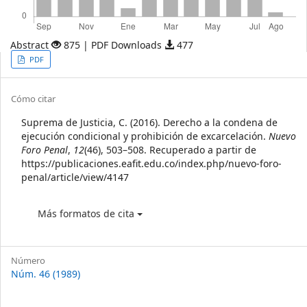
Abstract
875 | PDF Downloads
477
Article
PDF
Sidebar
Article
Cómo citar
Details
Suprema de Justicia, C. (2016). Derecho a la condena de
ejecución condicional y prohibición de excarcelación.
Nuevo
Foro Penal
,
12
(46), 503–508. Recuperado a partir de
https://publicaciones.eafit.edu.co/index.php/nuevo-foro-
penal/article/view/4147
Más formatos de cita
Número
Núm. 46 (1989)