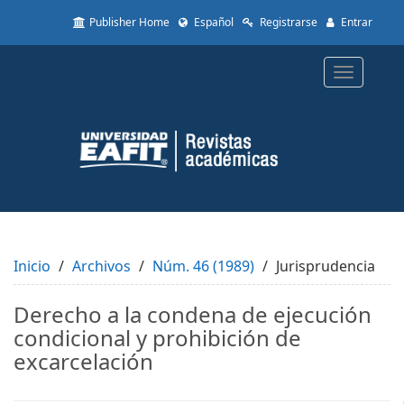
Quick
Publisher Home
Español
Registrarse
Entrar
jump
to
page
Toggle
content
navigatio
Main
Navigation
Main
Content
Sidebar
Inicio
Archivos
Núm. 46 (1989)
Jurisprudencia
Derecho a la condena de ejecución
condicional y prohibición de
excarcelación