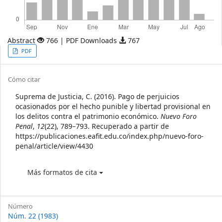
Abstract
766 | PDF Downloads
767
Article
PDF
Sidebar
Article
Cómo citar
Details
Suprema de Justicia, C. (2016). Pago de perjuicios
ocasionados por el hecho punible y libertad provisional en
los delitos contra el patrimonio económico.
Nuevo Foro
Penal
,
12
(22), 789–793. Recuperado a partir de
https://publicaciones.eafit.edu.co/index.php/nuevo-foro-
penal/article/view/4430
Más formatos de cita
Número
Núm. 22 (1983)