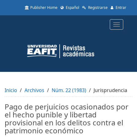
Quick
Publisher Home
Español
Registrarse
Entrar
jump
to
page
Toggle
content
navigatio
Main
Navigation
Main
Content
Sidebar
Inicio
Archivos
Núm. 22 (1983)
Jurisprudencia
Pago de perjuicios ocasionados por
el hecho punible y libertad
provisional en los delitos contra el
patrimonio económico