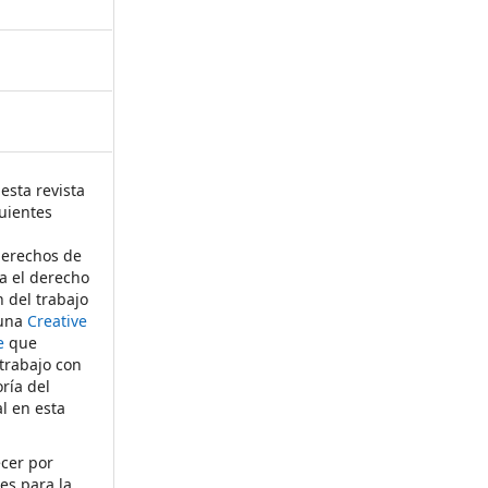
esta revista
uientes
derechos de
ta el derecho
n del trabajo
 una
Creative
e
que
 trabajo con
ría del
al en esta
ecer por
es para la