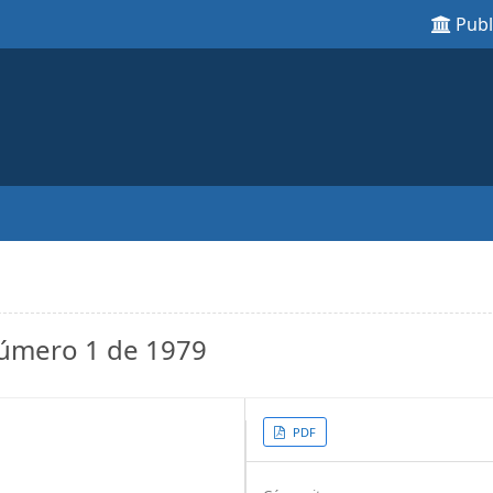
Pub
 número 1 de 1979
Article
PDF
Sidebar