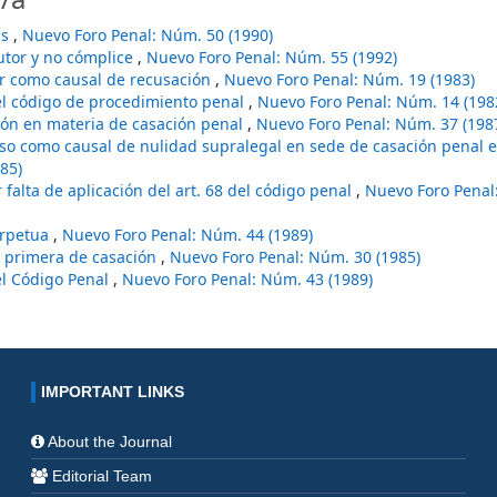
as
,
Nuevo Foro Penal: Núm. 50 (1990)
utor y no cómplice
,
Nuevo Foro Penal: Núm. 55 (1992)
r como causal de recusación
,
Nuevo Foro Penal: Núm. 19 (1983)
del código de procedimiento penal
,
Nuevo Foro Penal: Núm. 14 (198
ción en materia de casación penal
,
Nuevo Foro Penal: Núm. 37 (198
so como causal de nulidad supralegal en sede de casación penal e
85)
r falta de aplicación del art. 68 del código penal
,
Nuevo Foro Penal
erpetua
,
Nuevo Foro Penal: Núm. 44 (1989)
al primera de casación
,
Nuevo Foro Penal: Núm. 30 (1985)
del Código Penal
,
Nuevo Foro Penal: Núm. 43 (1989)
IMPORTANT LINKS
About the Journal
Editorial Team