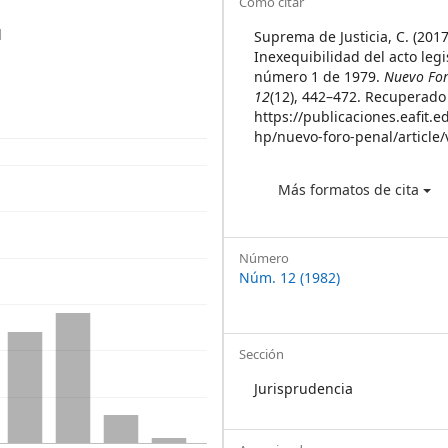
Article
Cómo citar
Details
l
Suprema de Justicia, C. (2017
Inexequibilidad del acto legi
número 1 de 1979.
Nuevo For
12
(12), 442–472. Recuperado 
https://publicaciones.eafit.e
hp/nuevo-foro-penal/article
Más formatos de cita
Número
Núm. 12 (1982)
Sección
Jurisprudencia