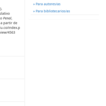
Para autores/as
).
Para bibliotecarios/as
slativo
o Penal
,
a partir de
du.co/index.p
/view/4563