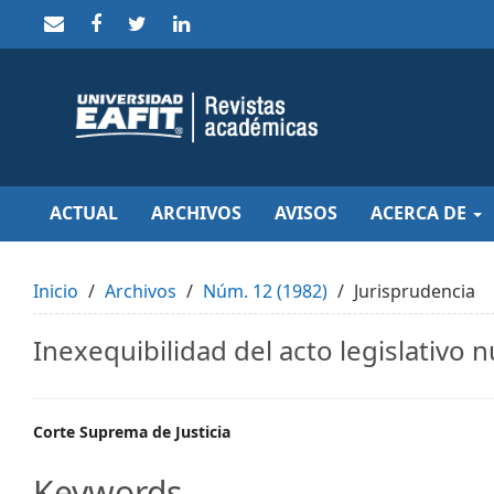
Quick
jump
to
page
content
Main
Navigation
Main
Content
Sidebar
ACTUAL
ARCHIVOS
AVISOS
ACERCA DE
Inicio
Archivos
Núm. 12 (1982)
Jurisprudencia
Inexequibilidad del acto legislativo
Main
Corte Suprema de Justicia
Article
Keywords