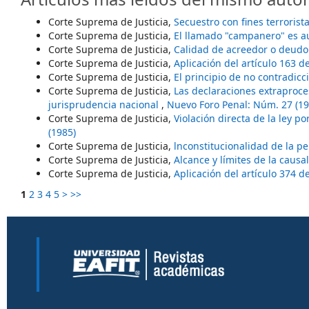
Corte Suprema de Justicia,
Secuestro con fines terrorist
Corte Suprema de Justicia,
El llamado "campanero" es a
Corte Suprema de Justicia,
Calidad de acreedor o deudo
Corte Suprema de Justicia,
Aplicación del artículo 163 
Corte Suprema de Justicia,
El principio de no contradic
Corte Suprema de Justicia,
Las declaraciones extraproce
jurisprudencia nacional
,
Nuevo Foro Penal: Núm. 27 (19
Corte Suprema de Justicia,
Violación directa de la ley po
(1985)
Corte Suprema de Justicia,
lnconstitucionalidad de la p
Corte Suprema de Justicia,
Alcance y límites de la caus
Corte Suprema de Justicia,
Aplicación del artículo 374 
1
2
3
4
5
>
>>