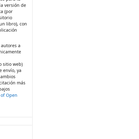
la versión de
ta (por
itorio
un libro), con
licación
 autores a
ónicamente
s
o sitio web)
e envío, ya
rcambios
citación más
bajos
t of Open