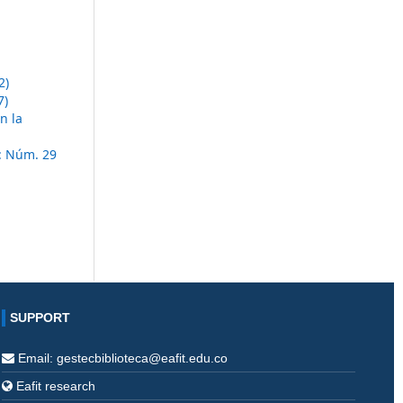
2)
7)
n la
: Núm. 29
SUPPORT
Email: gestecbiblioteca@eafit.edu.co
Eafit research