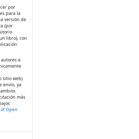
ecer por
es para la
la versión de
ta (por
itorio
un libro), con
licación
 autores a
ónicamente
s
o sitio web)
e envío, ya
rcambios
citación más
bajos
t of Open