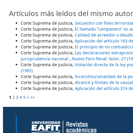
Artículos más leídos del mismo autor
Corte Suprema de Justicia,
Secuestro con fines terrorist
Corte Suprema de Justicia,
El llamado "campanero" es a
Corte Suprema de Justicia,
Calidad de acreedor o deudo
Corte Suprema de Justicia,
Aplicación del artículo 163 
Corte Suprema de Justicia,
El principio de no contradic
Corte Suprema de Justicia,
Las declaraciones extraproce
jurisprudencia nacional
,
Nuevo Foro Penal: Núm. 27 (19
Corte Suprema de Justicia,
Violación directa de la ley po
(1985)
Corte Suprema de Justicia,
lnconstitucionalidad de la p
Corte Suprema de Justicia,
Alcance y límites de la caus
Corte Suprema de Justicia,
Aplicación del artículo 374 
1
2
3
4
5
>
>>