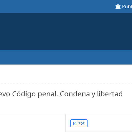
Pub
evo Código penal. Condena y libertad
Article
PDF