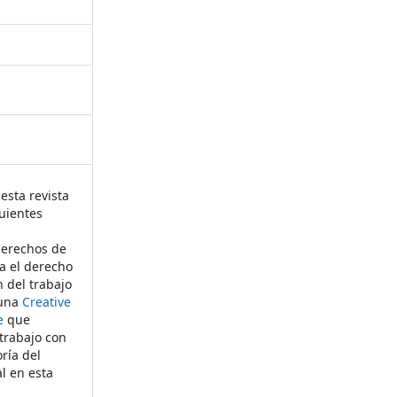
esta revista
uientes
derechos de
ta el derecho
n del trabajo
 una
Creative
e
que
 trabajo con
ría del
al en esta