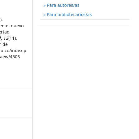
Para autores/as
Para bibliotecarios/as
).
 en el nuevo
ertad
l
,
12
(11),
r de
du.co/index.p
/view/4503