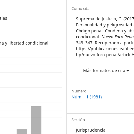
Sidebar
Article
Cómo citar
Details
ales
Suprema de Justicia, C. (2017
Personalidad y peligrosidad
Código penal. Condena y lib
condicional.
Nuevo Foro Pena
343–347. Recuperado a parti
a y libertad condicional
https://publicaciones.eafit.e
hp/nuevo-foro-penal/article
Más formatos de cita
Número
Núm. 11 (1981)
Sección
Jurisprudencia