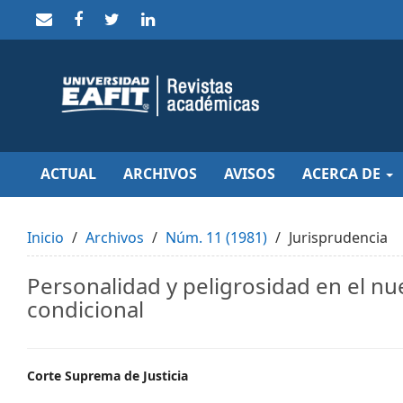
Quick
jump
to
page
content
Main
Navigation
Main
Content
Sidebar
ACTUAL
ARCHIVOS
AVISOS
ACERCA DE
Inicio
Archivos
Núm. 11 (1981)
Jurisprudencia
Personalidad y peligrosidad en el nu
condicional
Main
Corte Suprema de Justicia