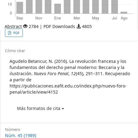
Abstract
2784 | PDF Downloads
4805
Article
PDF
Sidebar
Article
Cómo citar
Details
Agudelo Betancur, N. (2016). La revolución francesa y los
fundamentos del derecho penal moderno: Beccaria y la
ilustración.
Nuevo Foro Penal
,
12
(45), 291–311. Recuperado
a partir de
https://publicaciones.eafit.edu.co/index.php/nuevo-foro-
penal/article/view/4152
Más formatos de cita
Número
Núm. 45 (1989)