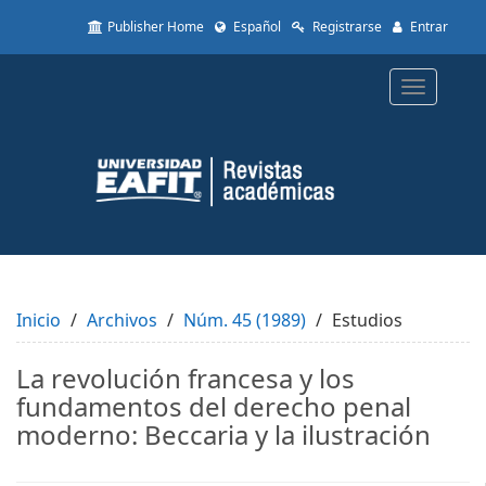
Quick
Publisher Home
Español
Registrarse
Entrar
jump
to
page
Toggle
content
navigatio
Main
Navigation
Main
Content
Sidebar
Inicio
Archivos
Núm. 45 (1989)
Estudios
La revolución francesa y los
fundamentos del derecho penal
moderno: Beccaria y la ilustración