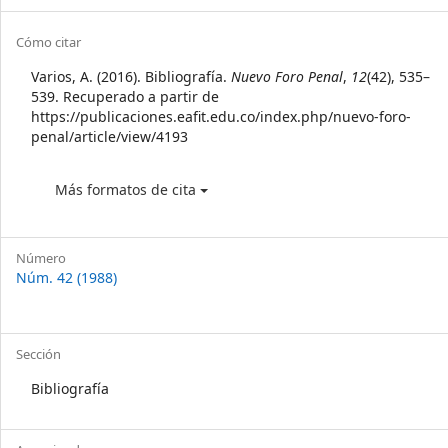
Sidebar
Article
Cómo citar
Details
Varios, A. (2016). Bibliografía.
Nuevo Foro Penal
,
12
(42), 535–
539. Recuperado a partir de
https://publicaciones.eafit.edu.co/index.php/nuevo-foro-
penal/article/view/4193
Más formatos de cita
Número
Núm. 42 (1988)
Sección
Bibliografía