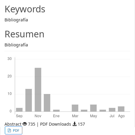
Article
Keywords
Content
Bibliografía
Resumen
Bibliografía
Descargas
Abstract
735 | PDF Downloads
157
Article
PDF