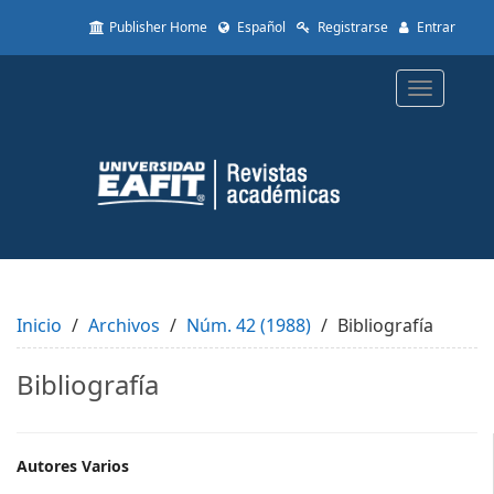
Quick
Publisher Home
Español
Registrarse
Entrar
jump
to
page
Toggle
content
navigatio
Main
Navigation
Main
Content
Sidebar
Inicio
Archivos
Núm. 42 (1988)
Bibliografía
Bibliografía
Main
Autores Varios