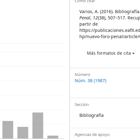
Article
Cómo citar
Details
Varios, A. (2016). Bibliografí
Penal
,
12
(38), 507–517. Recu
partir de
https://publicaciones.eafit.e
hp/nuevo-foro-penal/article
Más formatos de cita
Número
Núm. 38 (1987)
Sección
Bibliografía
Agencias de apoyo