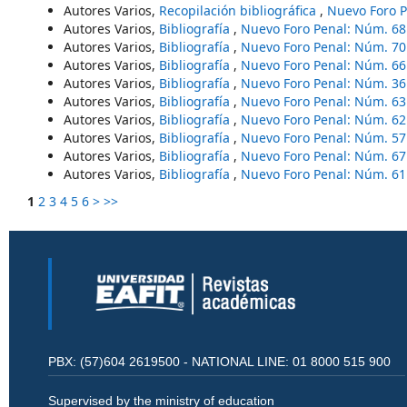
Autores Varios,
Recopilación bibliográfica
,
Nuevo Foro P
Autores Varios,
Bibliografía
,
Nuevo Foro Penal: Núm. 68
Autores Varios,
Bibliografía
,
Nuevo Foro Penal: Núm. 70
Autores Varios,
Bibliografía
,
Nuevo Foro Penal: Núm. 66
Autores Varios,
Bibliografía
,
Nuevo Foro Penal: Núm. 36
Autores Varios,
Bibliografía
,
Nuevo Foro Penal: Núm. 63
Autores Varios,
Bibliografía
,
Nuevo Foro Penal: Núm. 62
Autores Varios,
Bibliografía
,
Nuevo Foro Penal: Núm. 57
Autores Varios,
Bibliografía
,
Nuevo Foro Penal: Núm. 67
Autores Varios,
Bibliografía
,
Nuevo Foro Penal: Núm. 61
1
2
3
4
5
6
>
>>
PBX: (57)604 2619500 - NATIONAL LINE: 01 8000 515 900
Supervised by the ministry of education