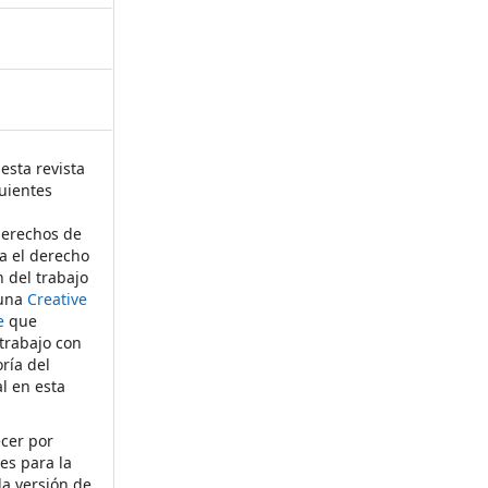
esta revista
uientes
derechos de
ta el derecho
n del trabajo
 una
Creative
e
que
 trabajo con
ría del
al en esta
ecer por
es para la
la versión de