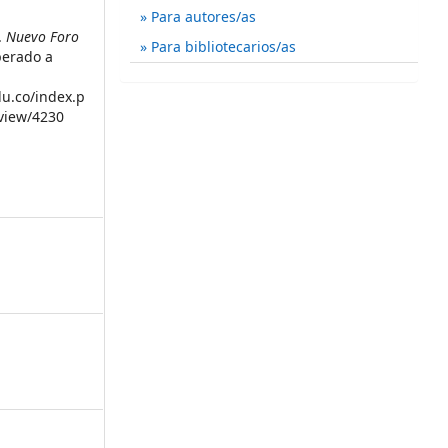
Para autores/as
a.
Nuevo Foro
Para bibliotecarios/as
perado a
du.co/index.p
/view/4230