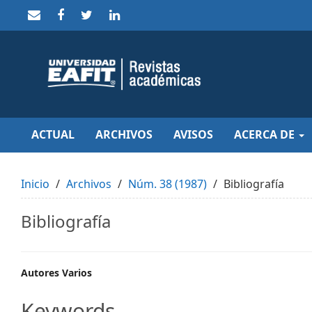
Quick
jump
to
page
content
Main
Navigation
Main
Content
Sidebar
ACTUAL
ARCHIVOS
AVISOS
ACERCA DE
Inicio
Archivos
Núm. 38 (1987)
Bibliografía
Bibliografía
Main
Autores Varios
Article
Keywords