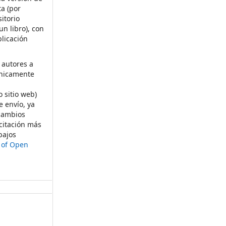
ta (por
itorio
un libro), con
licación
 autores a
ónicamente
s
o sitio web)
e envío, ya
rcambios
citación más
bajos
t of Open