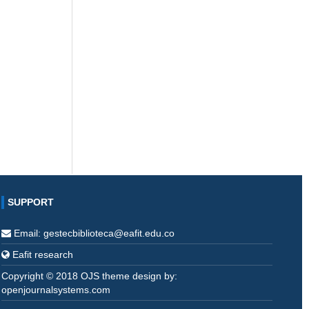
SUPPORT
Email: gestecbiblioteca@eafit.edu.co
Eafit research
Copyright © 2018 OJS theme design by:
openjournalsystems.com