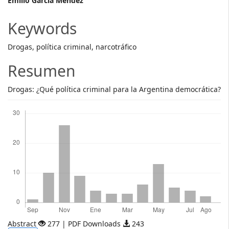
Main
Emilio García Méndez
Article
Keywords
Content
Drogas, política criminal, narcotráfico
Resumen
Drogas: ¿Qué política criminal para la Argentina democrática?
Descargas
Abstract
277 | PDF Downloads
243