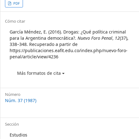
Article
PDF
Sidebar
Article
Cómo citar
Details
García Méndez, E. (2016). Drogas: ¿Qué política criminal
para la Argentina democrática?.
Nuevo Foro Penal
,
12
(37),
338–348. Recuperado a partir de
https://publicaciones.eafit.edu.co/index.php/nuevo-foro-
penal/article/view/4236
Más formatos de cita
Número
Núm. 37 (1987)
Sección
Estudios