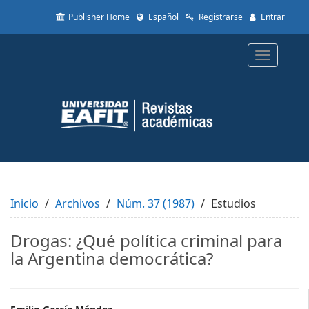
Quick
Publisher Home
Español
Registrarse
Entrar
jump
to
page
Toggle
content
navigatio
Main
Navigation
Main
Content
Sidebar
Inicio
Archivos
Núm. 37 (1987)
Estudios
Drogas: ¿Qué política criminal para
la Argentina democrática?