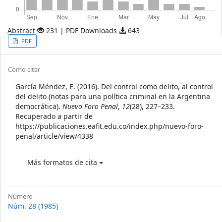
Abstract
231 | PDF Downloads
643
Article
PDF
Sidebar
Article
Cómo citar
Details
García Méndez, E. (2016). Del control como delito, al control
del delito (notas para una política criminal en la Argentina
democrática).
Nuevo Foro Penal
,
12
(28), 227–233.
Recuperado a partir de
https://publicaciones.eafit.edu.co/index.php/nuevo-foro-
penal/article/view/4338
Más formatos de cita
Número
Núm. 28 (1985)