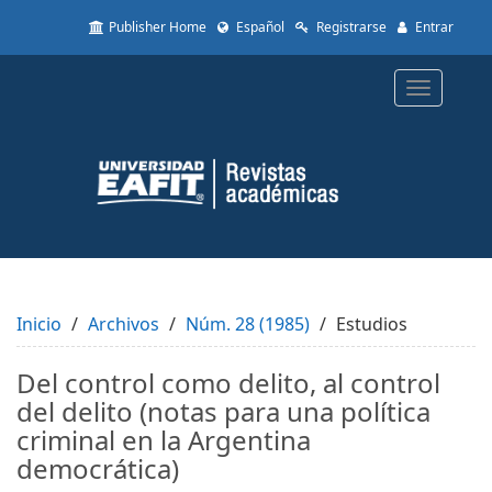
Quick
Publisher Home
Español
Registrarse
Entrar
jump
to
page
Toggle
content
navigatio
Main
Navigation
Main
Content
Sidebar
Inicio
Archivos
Núm. 28 (1985)
Estudios
Del control como delito, al control
del delito (notas para una política
criminal en la Argentina
democrática)