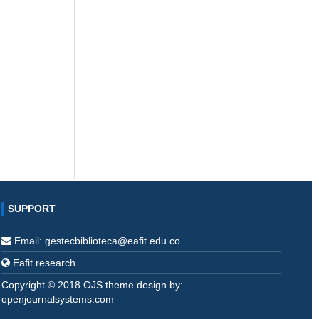
SUPPORT
Email: gestecbiblioteca@eafit.edu.co
Eafit research
Copyright © 2018 OJS theme design by:
openjournalsystems.com