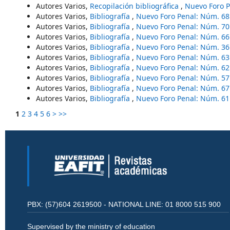
Autores Varios,
Recopilación bibliográfica
,
Nuevo Foro P
Autores Varios,
Bibliografía
,
Nuevo Foro Penal: Núm. 68
Autores Varios,
Bibliografía
,
Nuevo Foro Penal: Núm. 70
Autores Varios,
Bibliografía
,
Nuevo Foro Penal: Núm. 66
Autores Varios,
Bibliografía
,
Nuevo Foro Penal: Núm. 36
Autores Varios,
Bibliografía
,
Nuevo Foro Penal: Núm. 63
Autores Varios,
Bibliografía
,
Nuevo Foro Penal: Núm. 62
Autores Varios,
Bibliografía
,
Nuevo Foro Penal: Núm. 57
Autores Varios,
Bibliografía
,
Nuevo Foro Penal: Núm. 67
Autores Varios,
Bibliografía
,
Nuevo Foro Penal: Núm. 61
1
2
3
4
5
6
>
>>
PBX: (57)604 2619500 - NATIONAL LINE: 01 8000 515 900
Supervised by the ministry of education