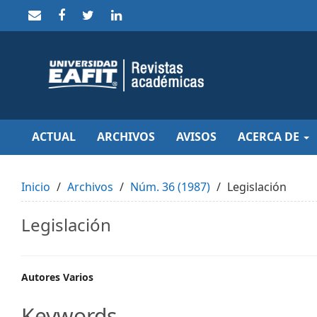
Quick
jump
to
page
content
Main
Navigation
Main
Content
Sidebar
ACTUAL
ARCHIVOS
AVISOS
ACERCA DE
Inicio
Archivos
Núm. 36 (1987)
Legislación
Legislación
Main
Autores Varios
Article
Keywords