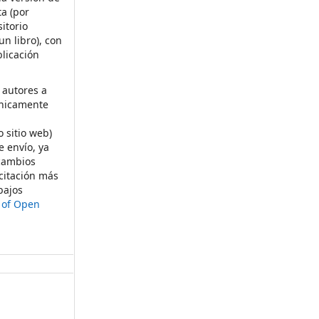
ta (por
itorio
un libro), con
licación
 autores a
ónicamente
s
o sitio web)
e envío, ya
rcambios
citación más
bajos
t of Open