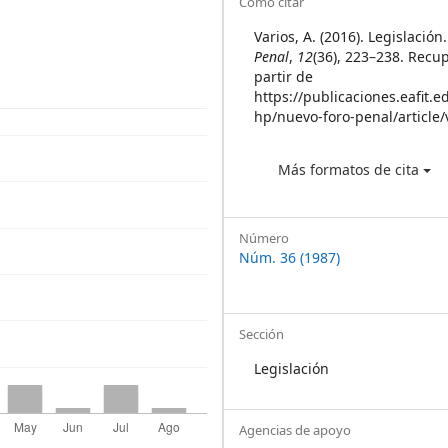
Article
Cómo citar
Details
Varios, A. (2016). Legislación
Penal
,
12
(36), 223–238. Recu
partir de
https://publicaciones.eafit.e
hp/nuevo-foro-penal/article
Más formatos de cita
Número
Núm. 36 (1987)
Sección
Legislación
Agencias de apoyo