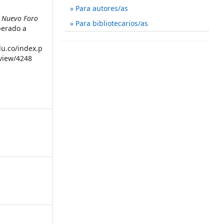
Para autores/as
.
Nuevo Foro
Para bibliotecarios/as
perado a
du.co/index.p
/view/4248