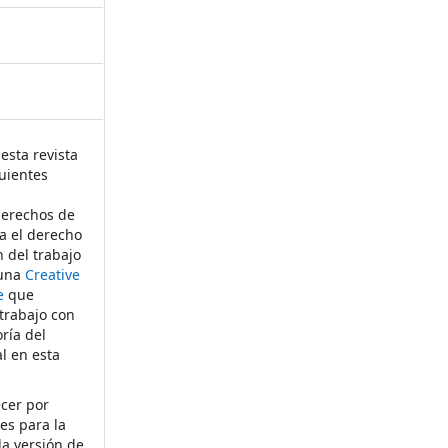
esta revista
uientes
derechos de
ta el derecho
n del trabajo
 una
Creative
e
que
 trabajo con
ría del
al en esta
ecer por
es para la
la versión de