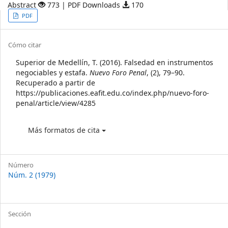
Abstract
773 | PDF Downloads
170
Article
PDF
Sidebar
Article
Cómo citar
Details
Superior de Medellín, T. (2016). Falsedad en instrumentos
negociables y estafa.
Nuevo Foro Penal
, (2), 79–90.
Recuperado a partir de
https://publicaciones.eafit.edu.co/index.php/nuevo-foro-
penal/article/view/4285
Más formatos de cita
Número
Núm. 2 (1979)
Sección