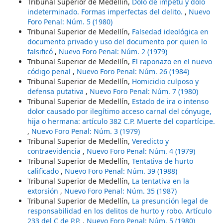
Tribunal Superior de Medellín,
Dolo de impetu y dolo
indeterminado. Formas imperfectas del delito.
,
Nuevo
Foro Penal: Núm. 5 (1980)
Tribunal Superior de Medellín,
Falsedad ideológica en
documento privado y uso del documento por quien lo
falsificó
,
Nuevo Foro Penal: Núm. 2 (1979)
Tribunal Superior de Medellín,
El raponazo en el nuevo
código penal
,
Nuevo Foro Penal: Núm. 26 (1984)
Tribunal Superior de Medellín,
Homicidio culposo y
defensa putativa
,
Nuevo Foro Penal: Núm. 7 (1980)
Tribunal Superior de Medellín,
Estado de ira o intenso
dolor causado por ilegítimo acceso carnal del cónyuge,
hija o hermana: artículo 382 C.P. Muerte del copartícipe.
,
Nuevo Foro Penal: Núm. 3 (1979)
Tribunal Superior de Medellín,
Veredicto y
contraevidencia
,
Nuevo Foro Penal: Núm. 4 (1979)
Tribunal Superior de Medellín,
Tentativa de hurto
calificado
,
Nuevo Foro Penal: Núm. 39 (1988)
Tribunal Superior de Medellín,
La tentativa en la
extorsión
,
Nuevo Foro Penal: Núm. 35 (1987)
Tribunal Superior de Medellín,
La presunción legal de
responsabilidad en los delitos de hurto y robo. Artículo
233 del C de P.P.
,
Nuevo Foro Penal: Núm. 5 (1980)