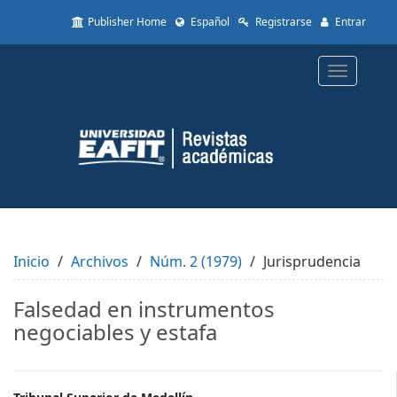
Quick
Publisher Home
Español
Registrarse
Entrar
jump
to
page
Toggle
content
navigatio
Main
Navigation
Main
Content
Sidebar
Inicio
Archivos
Núm. 2 (1979)
Jurisprudencia
Falsedad en instrumentos
negociables y estafa