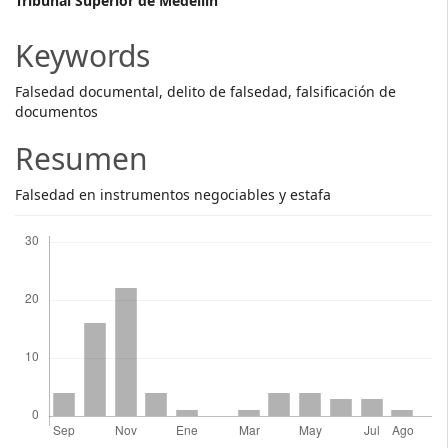
Main
Tribunal Superior de Medellín
Article
Keywords
Content
Falsedad documental, delito de falsedad, falsificación de
documentos
Resumen
Falsedad en instrumentos negociables y estafa
Descargas