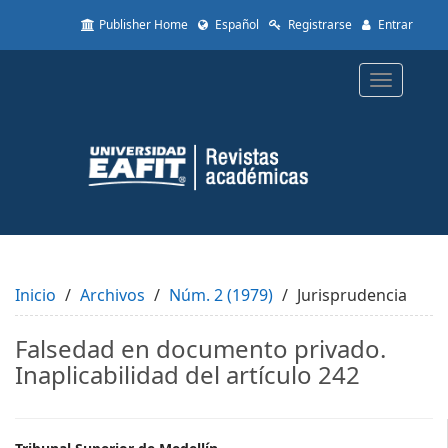
Quick
Publisher Home
Español
Registrarse
Entrar
jump
to
page
Toggle
content
navigatio
Main
Navigation
Main
Content
Sidebar
Inicio
Archivos
Núm. 2 (1979)
Jurisprudencia
Falsedad en documento privado.
Inaplicabilidad del artículo 242