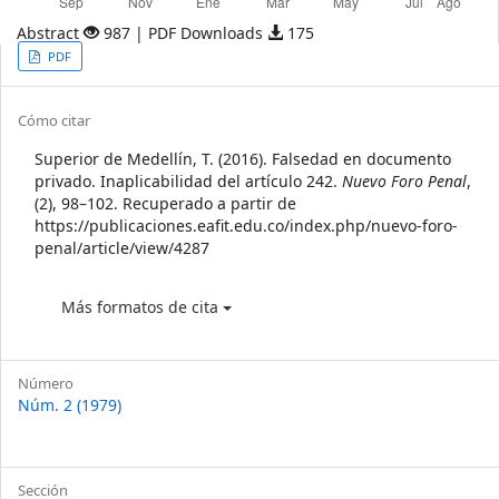
Abstract
987 | PDF Downloads
175
Article
PDF
Sidebar
Article
Cómo citar
Details
Superior de Medellín, T. (2016). Falsedad en documento
privado. Inaplicabilidad del artículo 242.
Nuevo Foro Penal
,
(2), 98–102. Recuperado a partir de
https://publicaciones.eafit.edu.co/index.php/nuevo-foro-
penal/article/view/4287
Más formatos de cita
Número
Núm. 2 (1979)
Sección