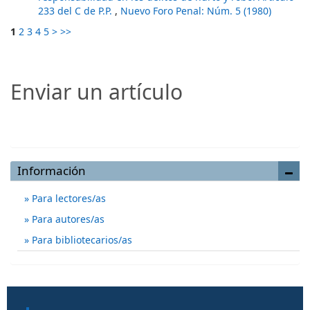
233 del C de P.P.
,
Nuevo Foro Penal: Núm. 5 (1980)
1
2
3
4
5
>
>>
Enviar un artículo
Enviar un artículo
Información
Para lectores/as
Para autores/as
Para bibliotecarios/as