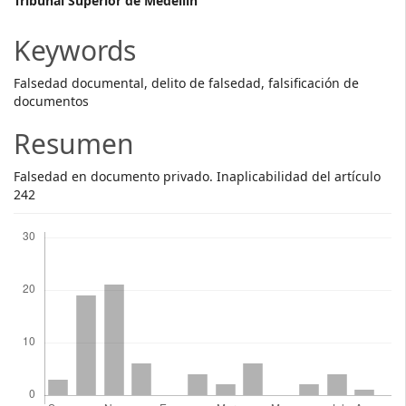
Main
Tribunal Superior de Medellín
Article
Keywords
Content
Falsedad documental, delito de falsedad, falsificación de
documentos
Resumen
Falsedad en documento privado. Inaplicabilidad del artículo
242
Descargas