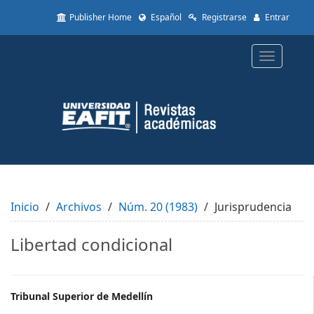
Quick
Publisher Home
Español
Registrarse
Entrar
jump
to
page
Toggle
content
navigatio
Main
Navigation
Main
Content
Sidebar
Inicio
Archivos
Núm. 20 (1983)
Jurisprudencia
Libertad condicional
Main
Tribunal Superior de Medellín