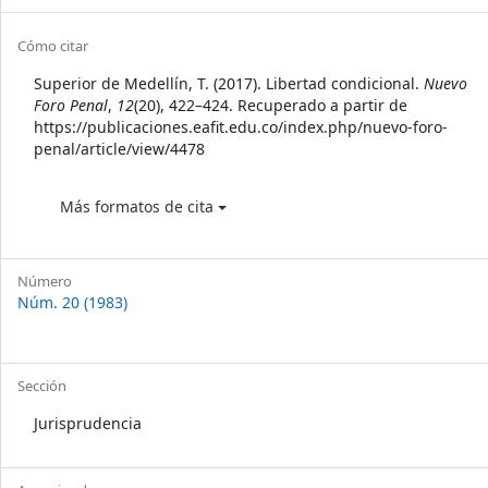
Sidebar
Article
Cómo citar
Details
Superior de Medellín, T. (2017). Libertad condicional.
Nuevo
Foro Penal
,
12
(20), 422–424. Recuperado a partir de
https://publicaciones.eafit.edu.co/index.php/nuevo-foro-
penal/article/view/4478
Más formatos de cita
Número
Núm. 20 (1983)
Sección
Jurisprudencia