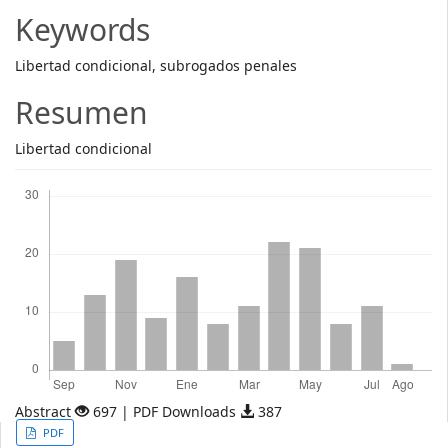
Article
Keywords
Content
Libertad condicional, subrogados penales
Resumen
Libertad condicional
Descargas
Abstract
697 | PDF Downloads
387
Article
PDF